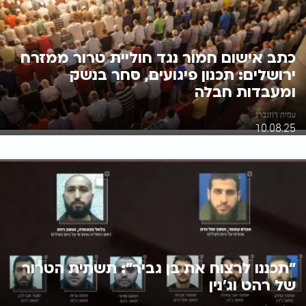
כתב אישום חמור נגד חוליית טרור ממזרח
ירושלים: תכנון פיגועים, סחר בנשק
ומעבדות חבלה
עמית רוזנברג
10.08.25
"תכננו לרצוח את בן גביר": תשתית הטרור
של רהט וג'נין