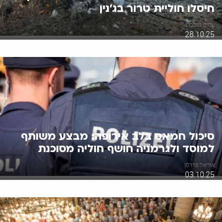
חיסלו חוליית טרור בג'נין
עמית רוזנברג
28.10.25
סיכול חמאס בלב אירופה: מבצע משותף
למוסד ולגרמניה חושף חוליה מסוכנת
אוריאל פדרמן
03.10.25