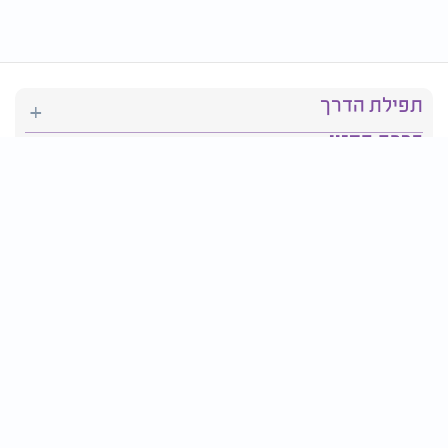
תפילת הדרך
ברכת המזון
יהדות
סידור תפילה
בריאות
חגים ומועדים