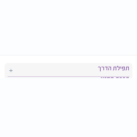
תפילת הדרך
ברכת המזון
יהדות
סידור תפילה
בריאות
חגים ומועדים