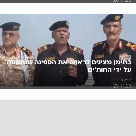
בתימן מציגים לראווה את הספינה שנתפסה
על ידי החות'ים
איציק שכטר
23.11.23