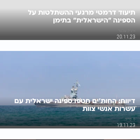
תיעוד דרמטי מרגעי ההשתלטות על
הספינה "הישראלית" בתימן
איציק שכטר
20.11.23
דיווח: החות'ים חטפו ספינה ישראלית עם
עשרות אנשי צוות
מ. פריד
19.11.23