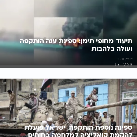
תיעוד מחופי תימן: ספינת ענה הותקפה
ועולה בלהבות
איציק שכטר
17.12.23
ספינה נוספת הותקפה, ישראל פועלת
להקמת קואליציה למלחמה בחותים