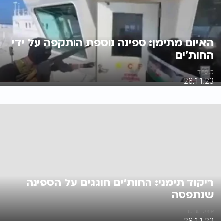
האיום מתימן: ספינה נוספת הותקפה על ידי
החות'ים
מ. פריד
26.11.23
ריקוד תימני: החות'ים חוגגים על הספינה
שנתפסה
איציק שכטר
26.11.23