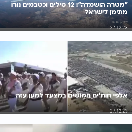
"מטרה הושמדה": 12 טילים וכטבמים נורו
מתימן לישראל
איציק שכטר
27.12.23
אלפי חות'ים חמושים במצעד למען עזה
איציק שכטר
27.12.23