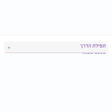
תפילת הדרך
ברכת המזון
יהדות
סידור תפילה
בריאות
חגים ומועדים