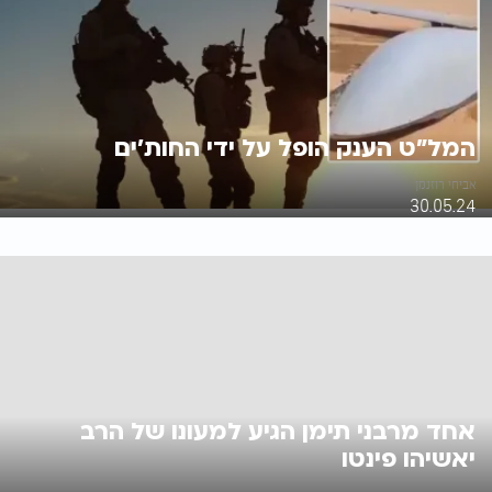
המל"ט הענק הופל על ידי החות'ים
אביחי רוזנמן
30.05.24
אחד מרבני תימן הגיע למעונו של הרב
יאשיהו פינטו