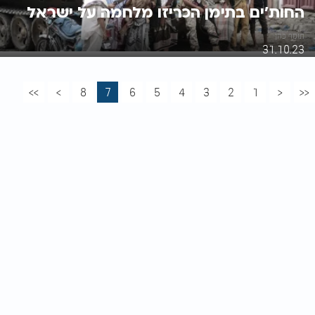
החות'ים בתימן הכריזו מלחמה על ישראל
תומר כהן
31.10.23
>>
>
8
7
6
5
4
3
2
1
<
<<