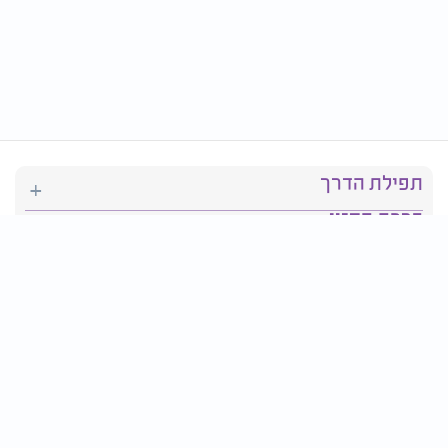
תפילת הדרך
ברכת המזון
יהדות
סידור תפילה
בריאות
חגים ומועדים