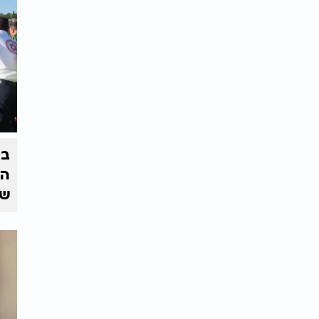
בצ
הז
של