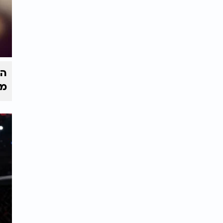
הק
מי