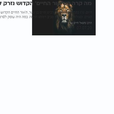
מה קרה כש'אור החיים' הקדוש נזרק ל
היום, ט"ו בתמוז, יום הילולת רבינו חיים בן עטר, ה'אור החיים הקד
הגוים, וסגולות רבות כרוכות סביב דמותו הרמה. במה היה עוסק לפר
הרב נתנאל חיים שרון
07.07.20