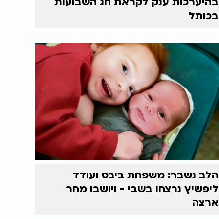
בהיערכות ענק לקראת חג השבועות
בכותל
הלב נשבר: משפחת ביבס ועודד
ליפשיץ נרצחו בשבי - ויושבו מחר
ארצה