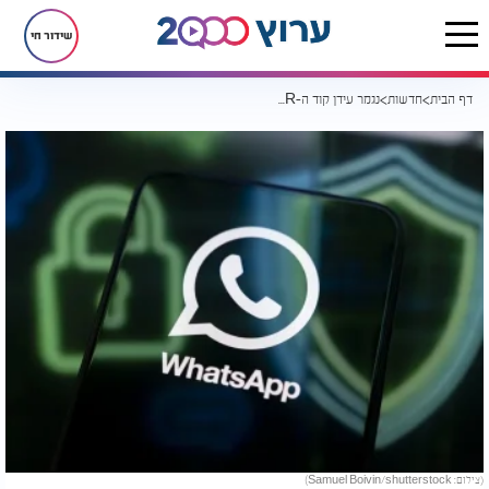
שידור חי
דף הבית
חדשות
נגמר עידן קוד ה-QR? וואטסאפ בדרך לשנות את אחת הפעולות הכי מוכרות באפליקציה
(צילום: Samuel Boivin/shutterstock)