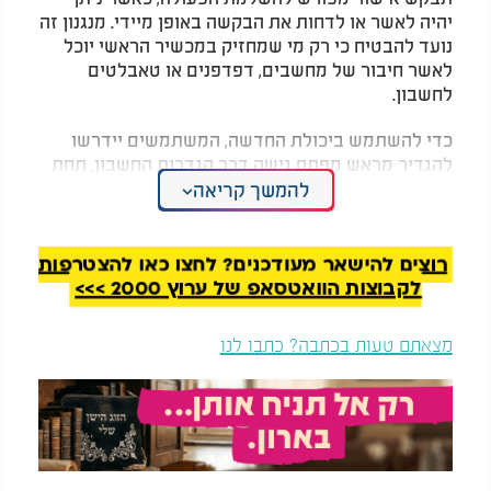
יהיה לאשר או לדחות את הבקשה באופן מיידי. מנגנון זה
נועד להבטיח כי רק מי שמחזיק במכשיר הראשי יוכל
לאשר חיבור של מחשבים, דפדפנים או טאבלטים
לחשבון.
כדי להשתמש ביכולת החדשה, המשתמשים יידרשו
להגדיר מראש מפתח גישה דרך הגדרות החשבון, תחת
תפריט "מפתחות גישה".
להמשך קריאה
נכון לעכשיו, התכונה עדיין נמצאת בשלבי פיתוח
פנימיים ולא שוחררה גם למשתמשי הבטא של וואטסאפ
רוצים להישאר מעודכנים? לחצו כאן להצטרפות
באנדרואיד. עם זאת, לפי ההערכות המובאות בדיווח,
לקבוצות הוואטסאפ של ערוץ 2000 >>>
מטא צפויה להאיץ את פריסת הפיצ'ר בחודשים
הקרובים כחלק מהמאמצים לחזק את אבטחת המידע
מצאתם טעות בכתבה? כתבו לנו
של משתמשי הפלטפורמה ברחבי העולם.