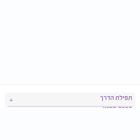
תפילת הדרך
ברכת המזון
יהדות
סידור תפילה