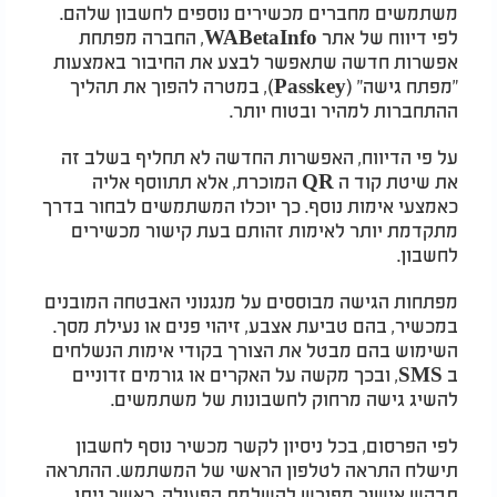
משתמשים מחברים מכשירים נוספים לחשבון שלהם.
לפי דיווח של אתר WABetaInfo, החברה מפתחת
אפשרות חדשה שתאפשר לבצע את החיבור באמצעות
"מפתח גישה" (Passkey), במטרה להפוך את תהליך
ההתחברות למהיר ובטוח יותר.
על פי הדיווח, האפשרות החדשה לא תחליף בשלב זה
את שיטת קוד ה QR המוכרת, אלא תתווסף אליה
כאמצעי אימות נוסף. כך יוכלו המשתמשים לבחור בדרך
מתקדמת יותר לאימות זהותם בעת קישור מכשירים
לחשבון.
מפתחות הגישה מבוססים על מנגנוני האבטחה המובנים
במכשיר, בהם טביעת אצבע, זיהוי פנים או נעילת מסך.
השימוש בהם מבטל את הצורך בקודי אימות הנשלחים
ב SMS, ובכך מקשה על האקרים או גורמים זדוניים
להשיג גישה מרחוק לחשבונות של משתמשים.
לפי הפרסום, בכל ניסיון לקשר מכשיר נוסף לחשבון
תישלח התראה לטלפון הראשי של המשתמש. ההתראה
תבקש אישור מפורש להשלמת הפעולה, כאשר ניתן