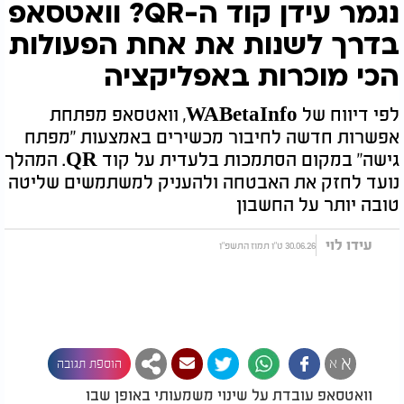
נגמר עידן קוד ה-QR? וואטסאפ
בדרך לשנות את אחת הפעולות
הכי מוכרות באפליקציה
לפי דיווח של WABetaInfo, וואטסאפ מפתחת
אפשרות חדשה לחיבור מכשירים באמצעות "מפתח
גישה" במקום הסתמכות בלעדית על קוד QR. המהלך
נועד לחזק את האבטחה ולהעניק למשתמשים שליטה
טובה יותר על החשבון
עידו לוי
30.06.26 ט"ו תמוז התשפ"ו
א
א
הוספת תגובה
וואטסאפ עובדת על שינוי משמעותי באופן שבו