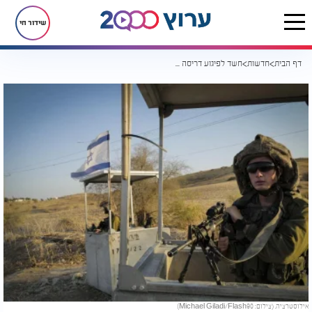
שידור חי
דף הבית
חדשות
חשד לפיגוע דריסה בבנימין: נער בן 17 נפצע, הנהג הערבי נמלט ונעצר
אילוסטרציה. (צילום: Michael Giladi/Flash90)