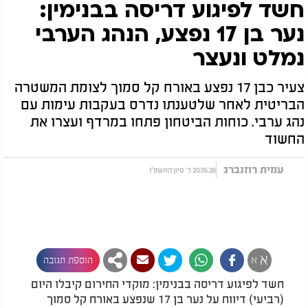
חשד לפיגוע דריסה בבנימין:
נער בן 17 נפצע, הנהג הערבי
נמלט ונעצר
צעיר כבן 17 נפצע באורח קל סמוך לצומת המשטרה
הבריטית לאחר שלטענתו נדרס בעקבות עימות עם
נהג ערבי. כוחות הביטחון פתחו במרדף ועצרו את
החשוד
עמית רוזנברג
20.05.26 ד' סיון התשפ"ו
א
א
הוספת תגובה
חשד לפיגוע דריסה בבנימין: מוקדי החירום קיבלו היום
(רביעי) דיווח על נער בן 17 שנפצע באורח קל סמוך