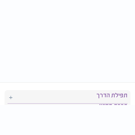
תפילת הדרך
ברכת המזון
יהדות
סידור תפילה