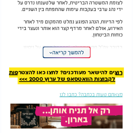
לצומת המשטרה הבריטית, לאחר שלטענתו נדרס על
ידי נהג ערבי בעקבות עימות שהתפתח בין השניים.
לפי הדיווח, הנהג הפוגע נמלט מהמקום מיד לאחר
האירוע, אולם לאחר מרדף קצר הוא אותר ונעצר בידי
כוחות הביטחון.
בדובר צה"ל מסרו תחילה: "התקבל דיווח על ניסיון
להמשך קריאה
דריסה סמוך לעופרה שבמרחב חטיבת בנימין. הפרטים
בבדיקה".
רוצים להישאר מעודכנים? לחצו כאן להצטרפות
לקבוצות הוואטסאפ של ערוץ 2000 >>>
מצאתם טעות בכתבה? כתבו לנו