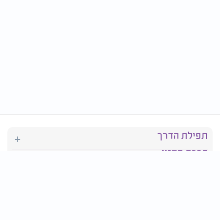
תפילת הדרך
ברכת המזון
יהדות
סידור תפילה
בריאות