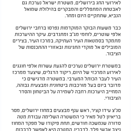
לאירועי החג בירושלים, משטרת ישראל נערכת גם
לאבטחת המתפללים והמבקרים בהילולת שמואל
הנביא, שתתקיים היום ומחר.
כבר משעות הבוקר המוקדמות נפרסו ברחבי ירושלים
אלפי שוטרים, לוחמי מג"ב ומתנדבים. עיקר ההיערכות
מתמקד בסמטאות העיר העתיקה, במרכז העיר, בצירים
המובילים אל מוקדי החגיגות ובאזורי ההתכנסות של
הציבור.
במשטרת ירושלים נערכים להגעת עשרות אלפי חוגגים
לאירוע המרכזי של היום, ריקוד הדגלים, שיצעד ממרכז
העיר לעבר הכותל המערבי. במשטרה מדגישים כי
מדובר ביום בעל מורכבות ביטחונית ומבצעית גבוהה,
המחייב היערכות רחבה לשמירה על הביטחון והסדר
הציבורי.
סנ"צ עידו קציר, ראש ענף מבצעים במחוז ירושלים, מסר
בריאיון לטל מאיר כי המשטרה השלימה עבודת מטה
סדורה שנמשכה חודשים, תחת פיקודו של מפקד המחוז
ניצב אבשי פלד. לדבריו, המטרה היא לאפשר לרבבות