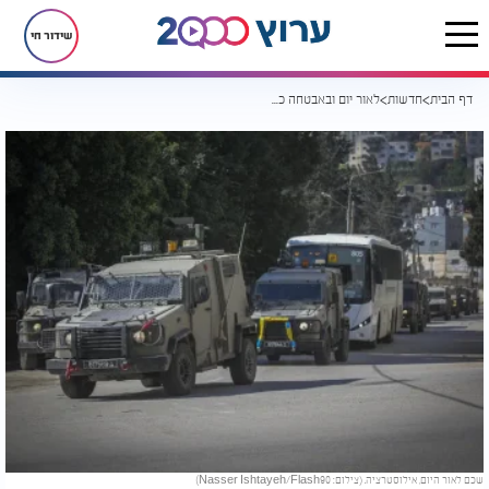
שידור חי
דף הבית
חדשות
לאור יום ובאבטחה כבדה: השר סמוטריץ' נכנס לקבר יוסף
שכם לאור היום, אילוסטרציה. (צילום: Nasser Ishtayeh/Flash90)