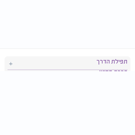
תפילת הדרך
ברכת המזון
יהדות
סידור תפילה
בריאות
חגים ומועדים