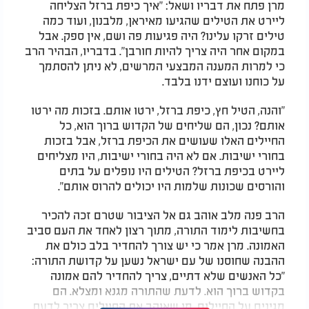
מרן פתח את דבריו ושאל: "איך כיפת ברזל הצליחה
ליירט את הטילים שהגיעו מאיראן, מלבנון, ועוד כמה
טילים זרקו עלינו? היה פגיעות פה ושם, אין ספק. אבל
במקום אחר היה צריך להיות חורבן". בדבריו, הבהיר הרב
כי למרות המענה המבצעי המרשים, לא ניתן להסתמך
על כוחנו ועוצם ידנו בלבד.
"והנה, הטיל חץ, כיפת ברזל, ירטו אותם. בזכות מה ירטו
אותם? נכון, הם שליחים של הקדוש ברוך הוא, כל
החיילים האלו שעושים את הכיפת ברזל, אבל בזכות
בחורי ישיבות. אם לא היה בחורי ישיבות, היו מצליחים
ליירט בכיפת ברזל? הטילים היו נופלים על בתים
והורסים שכונות שלמות היו יכולים להרוס אותם".
הרב פנה מלב אוהב גם אל הציבור שטרם זכה להכיר
בחשיבות לימוד התורה, מתוך רצון לאחד את העם סביב
האמונה. מרן אמר כי יש צורך להחדיר בלב כולם את
ההבנה שחוסנו של עם ישראל נשען על קדושת התורה:
"כל האנשים שלא דתיים, צריך להחדיר להם אמונה
בקדוש ברוך הוא. לדעת שהתורה מגנא ומצלא. הם
מגינים על החיילים. מי שאוהב את החיילים צריך לדעת