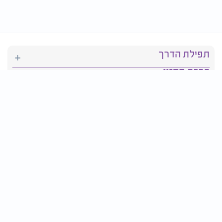
תפילת הדרך
ברכת המזון
יהדות
סידור תפילה
בריאות
חגים ומועדים