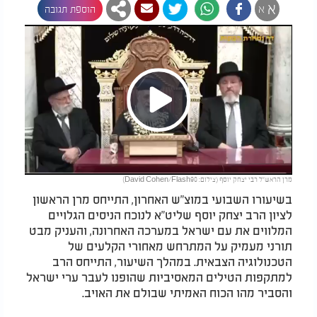
א
א
הוספת תגובה
Play
מרן הראש"ל רבי יצחק יוסף (צילום: David Cohen/Flash90)
Video
בשיעורו השבועי במוצ"ש האחרון, התייחס מרן הראשון
לציון הרב יצחק יוסף שליט"א לנוכח הניסים הגלויים
המלווים את עם ישראל במערכה האחרונה, והעניק מבט
תורני מעמיק על המתרחש מאחורי הקלעים של
הטכנולוגיה הצבאית. במהלך השיעור, התייחס הרב
למתקפות הטילים המאסיביות שהופנו לעבר ערי ישראל
והסביר מהו הכוח האמיתי שבולם את האויב.