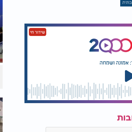
כותית
שידור חי
: אמונה ושמחה
בות