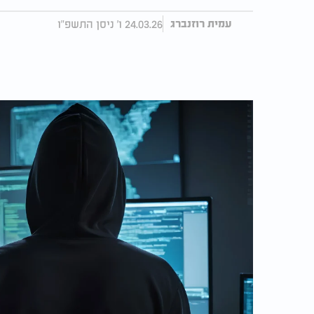
24.03.26 ו' ניסן התשפ"ו
עמית רוזנברג