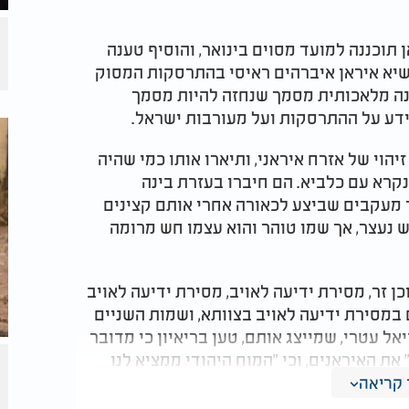
ן תוכננה למועד מסוים בינואר, והוסיף טענה
שיא איראן איברהים ראיסי בהתרסקות המסוק
זרת בינה מלאכותית מסמך שנחזה להיות מסמך
ידע על ההתרסקות ועל מעורבות ישראל.
יהוי של אזרח איראני, ותיארו אותו כמי שהיה
קרא עם כלביא. הם חיברו בעזרת בינה
ר מעקבים שביצע לכאורה אחרי אותם קצינים
ש נעצר, אך שמו טוהר והוא עצמו חש מרומה
 זר, מסירת ידיעה לאויב, מסירת ידיעה לאויב
 במסירת ידיעה לאויב בצוותא, ושמות השניים
ל עטרי, שמייצג אותם, טען בריאיון כי מדובר
את האיראנים, וכי "המוח היהודי ממציא לנו
ות בינה מלאכותית והוציאו כסף מן האויב, עד
קריאה
ס ישראל על תרומה לביטחון.