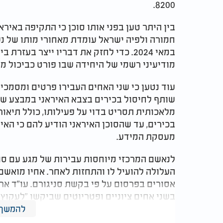
8200.
בין היתר טען בפני אותו סוכן כי התקיפה באירא
חמורה ולפיה ישראל עומדת מאחורי מותו של נ
במאי 2024. כדי לחזק את דבריו ייצר בע
מודיעיני רשמי של היחידה שבו פורט כביכול מ
עוד נטען כי שני האחים העבירו פרטים ומסמכי ז
שותף לחיסול בכירים בצבא האיראני במבצע שנ
מלאכותית תסריט בדוי על פעילותו, כולל תיאו
בכירים, עד שהסוכן האיראני הודיע להם כי האי
מעסקת המידע.
לנאשם המרכזי מיוחסות עבירות של מגע עם סוכן
העלולה להועיל לו והתחזות לאחר. אחיו מואשם
אסורים בפרסום על פי בקשת סניגורם. עו"ד אריא
בשני אחים ציוניים ופטריוטים שביקשו "לעקוץ" 
פטנטים" כשהם לטענתו מכרו מידע מומצא באמצע
להמשך 
כדי כך שלדבריו המדינה צריכה להעניק להם פר