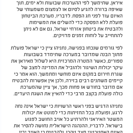
איראן, שתימשך לפי ההערכות שבועות ולא ימים, תוך
שאיפה ברורה להגיע לסיום או לצמצום משמעותי של
האיום עוד לפני חג הפסח. לדבריו, מערכת הביטחון
פועלת ללא הפסקה כדי להשלים את המשימות
ולהבטיח את ביטחון אזרחי ישראל, גם אם לא ניתן
להתחייב על לוחות זמנים מדויקים.​
לפי גורמים שנכחו בפגישה, נתניהו ציין כי ישראל פועלת
מתוך הבנה שמדובר במערכה שתימדד בשבועות
ספורים, כאשר המטרה המרכזית היא לשלול מאיראן את
עיקר יכולות השיגור ולהוביל את המדינה למצב של
שגרת חירום במקום איום מוחשי ומתמשך. הוא אמר כי
קיימים משתנים רבים בזירה, ולכן אין אפשרות להבטיח
אם מדובר בחודש או פחות מכך, אך ציין שהמערכת
כולה פועלת בקצב מרבי כדי להאיץ את השגת היעדים.​
נתניהו הדגיש בפני ראשי הרשויות כי ישראל אינה נחה
לרגע, ופועלת בכל החזיתות כדי למוטט את יכולות
המשטר האיראני ולהרתיע כל אויב החושב לפגוע
בישראל. לדבריו, ההנהגה הישראלית נחושה להסיר את
האיום האסטרטגי מצד טהרן, ולהבטיח כי האויב יבין