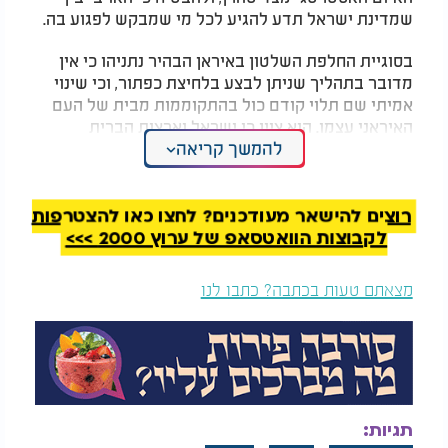
שמדינת ישראל תדע להגיע לכל מי שמבקש לפגוע בה.​
בסוגיית החלפת השלטון באיראן הבהיר נתניהו כי אין
מדובר בתהליך שניתן לבצע בלחיצת כפתור, וכי שינוי
אמיתי שם תלוי קודם כול בהתקוממות מבית של העם
האיראני עצמו. הוא ציין כי ישראל וארצות הברית
להמשך קריאה
פועלות בעיקר מהאוויר כדי ליצור תנאים שיאפשרו
לתושבים באיראן לצאת נגד המשטר, אך היכולת
החיצונית מוגבלת ואינה יכולה להחליף תהליך פנימי של
החברה המקומית.​
רוצים להישאר מעודכנים? לחצו כאן להצטרפות
לקבוצות הוואטסאפ של ערוץ 2000 >>>
עוד עלה בדבריו כי גם אם המנהיג הנוכחי בטהרן יוחלף
או יחוסל, תמיד יימצא יורש שינסה לתפוס את מקומו,
מצאתם טעות בכתבה? כתבו לנו
ולכן יש להמתין לרגע שבו תתרחש תזוזה אמיתית
מבפנים ותופיע הנהגה אחרת שתיקח לידיה את השליטה
במדינה. נתניהו ציין כי מבחוץ קשה להעריך מה מתרחש
בבתי האזרחים באיראן, אך קיימים תנאים שיכולים
לאפשר בעתיד שינוי עומק בשלטון שם, אם וכאשר העם
יפעל נגד המשטר.​
תגיות: