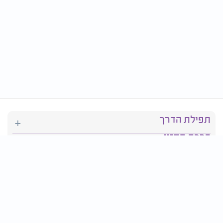
תפילת הדרך
ברכת המזון
יהדות
סידור תפילה
בריאות
חגים ומועדים