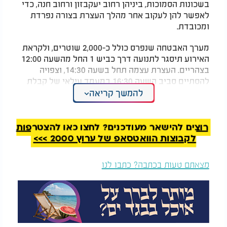
בשכונות הסמוכות, ביניהן רחוב יעקבזון ורחוב חנה, כדי
לאפשר להן לעקוב אחר מהלך העצרת בצורה נפרדת
ומכובדת.
מערך האבטחה שנפרס כולל כ-2,000 שוטרים, ולקראת
האירוע תיסגר לתנועה דרך כביש 1 החל מהשעה 12:00
בצהריים. העצרת עצמה תחל בשעה 14:30, וצפויה
להסתיים סביב השעה 16:30 במעמד עילאי של קבלת
עול מלכות שמים וקריאת שמע בציבור רב.
להמשך קריאה
בימים האחרונים פורסמו דבריהם של כמה מגדולי רבני
עולם התורה, שקראו לציבור להגיע במסירות ובתחושת
רוצים להישאר מעודכנים? לחצו כאן להצטרפות
שליחות. ראש ישיבת סלבודקה, הגאון רבי משה הלל
לקבוצות הוואטסאפ של ערוץ 2000 >>>
הירש, שהתבטא בתיעוד מיוחד באומרו כי מדובר
באירוע שחובה להשתתף בו, גם במחיר של טרחה
מצאתם טעות בכתבה? כתבו לנו
ומאמץ אישי.
בדבריו הדגיש: "המטרה הראשונה היא לפנות בתפילה
לבורא עולם, כשכלל ישראל מתאחד, יש בכך כוח עצום.
מעבר לכך, חשוב שהשלטון יבין שהציבור החרדי עומד
כחומה אחת להגן על ערכי התורה. ואם התפילה לבדה