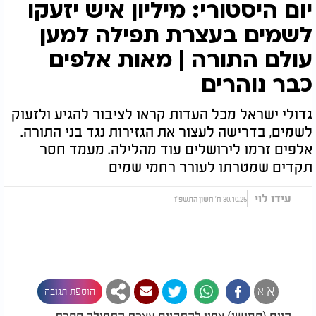
יום היסטורי: מיליון איש יזעקו
לשמים בעצרת תפילה למען
עולם התורה | מאות אלפים
כבר נוהרים
גדולי ישראל מכל העדות קראו לציבור להגיע ולזעוק
לשמים, בדרישה לעצור את הגזירות נגד בני התורה.
אלפים זרמו לירושלים עוד מהלילה. מעמד חסר
תקדים שמטרתו לעורר רחמי שמים
עידו לוי
30.10.25 ח' חשון התשפ"ו
א
א
הוספת תגובה
היום (חמישי) צפוי להתקיים עצרת התפילה חסרת