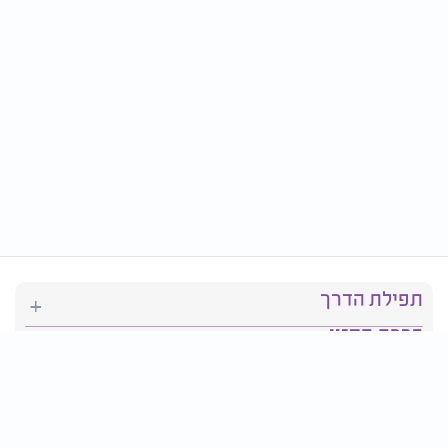
תפילת הדרך
ברכת המזון
יהדות
סידור תפילה
בריאות