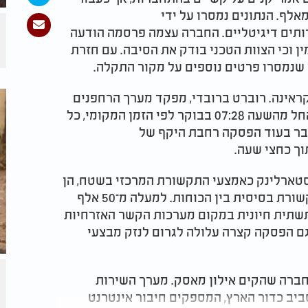
לף. הנתונים נמסרו על ידי
תים דיגיטליים. החברה עצמה פרסמה הודעה
ן וכי הצוות הטכני בודק את הסיבה. עם חזרת
שנמסרו פרטים נוספים על מקור התקלה
.
אינה. רוברט ברובדי, מפקד מערך הרחפנים
בצבא האוקראיני, כתב בערוץ הטלגרם שלו כי החל מהשעה 07:28 בבוקר לפי הזמן המקומי, כל
דובר בעוד הפסקה רחבת היקף של
וך כחצי שעה
.
סטארלינק כאמצעי התקשורת המרכזי בשטח, הן
להפעלת מערכות קרביות ובהן רחפנים והן לתקשורת בסיסית בין הכוחות. למעלה מ־50 אלף
תשתית חיונית במקום מערכות הקשר האזרחיות
גם הפסקה קצרה עלולה לגרום לנזק מבצעי
ברה שהקים אילון מאסק. מערך השירות
סביב כדור הארץ, המספקים חיבור אינטרנט