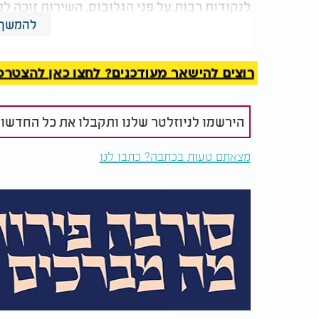
לנקודות רבות על פני הגלובוס. השירות זוכה ל
ובמדינות הנמצאות במצבי סכסוך. התקלה האחר
להמשך 
הסיכון הכרוך בתלות בספק שירות יחיד עבור מ
רוצים להישאר מעודכנים? לחצו כאן להצטרפות ל
בישראל נכנס השירות לפעולה לאחר שמשרד הת
במהלך שנת 2024 והושלמו ההסכמות מ
להתחבר מכל נקודה בישראל, אך לא באזורים 
הירשמו לניוזלטר שלנו ותקבלו את כל החדשו
החיבור לסטארלינק מצריך ערכת ציוד ייעודית 
מצאתם טעות בכתבה? כתבו לנו
הנבחר. לקוחות המעוניינים בשירות יכולים לב
החברה.