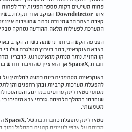
פחות משישים דקות מספר הפניות ירד לפחות מא
אתר
Downdetector
העוקב אחר תקלות בשירו
קצרה באתר הרשמי ובה נכתב שהשירות אינו זמי
המערכת לפעילות מלאה, ההודעה נמחקה מבלי 
הפגיעה הקשה ביותר נרשמה בשדה הקרב באוקר
קו החזית נותר מנותק מהאינטרנט. לדבריו, מ
חברת
SpaceX,
אך הוא ציין שהחיבור חודש בת
באוקראינה מסתמכים כיום כמעט לחלוטין על 
מסופי סטארלינק פרוסים במדינה, והם הפכו ל
שנהרסו במהלך הלחימה. גורמי צבא הזהירו כי 
משמעותי
.
סטארלינק מופעלת כחברת בת של
SpaceX,
הח
מבוסס על אלפי לוויינים קטנים במסלול נמוך 