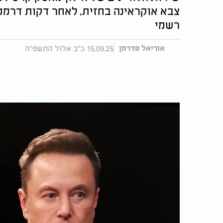
צבא אוקראינה בחזית, לאחר דקות דרמט
רשמי
15.09.25 כ"ב אלול התשפ"ה
אוריאל פדרמן