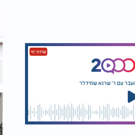
שידור חי
העבר עם ר' שרגא שמידלר