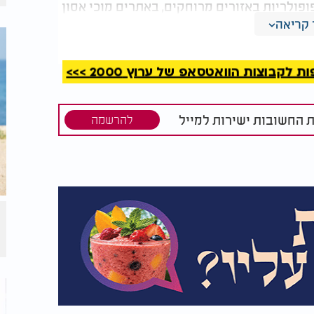
פופולריות באזורים מרוחקים, באתרים מוכי אסון
ונה, אף שהייתה קצרת מועד, ממחישה את
קריאה
ערכות צבאיות ואזרחיות רגישות
.
קבוצות הוואטסאפ של ערוץ 2000 >>>
קשורת העניק לסטארלינק רישיון פעילות
ול החברה. במפת הכיסוי שפורסמה צוין כי ניתן
שבשליטת הרשות הפלסטינית
.
ת החשובות ישירות למייל
להרשמה
שכוללת אנטנה ומכשור נלווה במחיר של
כ־1,500 שקלים. דמי המנוי החודשיים עומדים על כ־230 שקלים לפחות, בהתאם למסלול
צע הזמנה ישירה דרך האתר הישראלי של