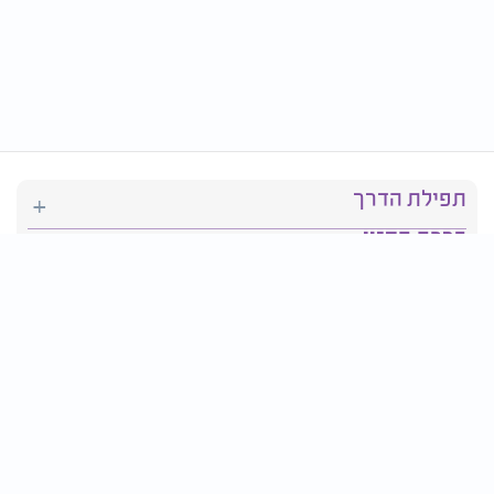
תפילת הדרך
ברכת המזון
יהדות
סידור תפילה
בריאות
חגים ומועדים