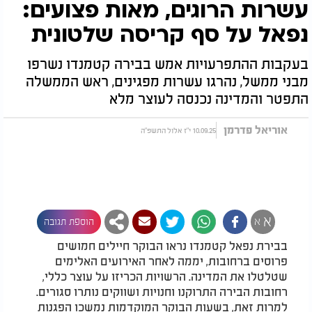
עשרות הרוגים, מאות פצועים:
נפאל על סף קריסה שלטונית
בעקבות ההתפרעויות אמש בבירה קטמנדו נשרפו
מבני ממשל, נהרגו עשרות מפגינים, ראש הממשלה
התפטר והמדינה נכנסה לעוצר מלא
אוריאל פדרמן
10.09.25 י"ז אלול התשפ"ה
א
א
הוספת תגובה
בבירת נפאל קטמנדו נראו הבוקר חיילים חמושים
פרוסים ברחובות, יממה לאחר האירועים האלימים
שטלטלו את המדינה. הרשויות הכריזו על עוצר כללי,
רחובות הבירה התרוקנו וחנויות ושווקים נותרו סגורים.
למרות זאת, בשעות הבוקר המוקדמות נמשכו הפגנות