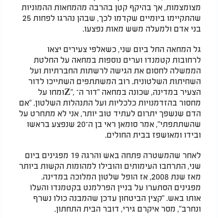
מצומצמות, אך בהיקף קטן בהרבה מהמחאות ההמוניות
שהתקיימו ביומיים שקדמו לכך, שבהן נהרגו לפחות 25
בני אדם ולמעלה משש מאות נפצעו
.
גל המחאה החל ביום שני, כשאלפי צעירים יצאו
לרחובות קטמנדו וערים נוספות במחאה על החלטת
הממשלה לחסום את הגישה לרשתות החברתיות ועל
השחיתות השלטונית. רוב המשתתפים השתייכו לדור
הצעיר במדינה, שכונה במחאה "דור ה־
Z",
ומחו על
מחסור בהזדמנויות כלכליות ועל התנהלות השלטון. "אם
הדם שנשפך יתרום לעתיד טוב יותר, אני לא מתחרט על
שהשתתפתי", אמר סומאן ראי בן ה־20 שנפצע בראשו
ובידו ומאושפז בבית החולים
.
לאחר שהמשטרה פתחה באש והרגה 19 מפגינים ביום
שני, התרחבו העימותים והובילו למהומות הקשות ביותר
מאז שנת 2008, אז הופל שלטון המלוכה במדינה.
מפגינים הסתערו על בניין הפרלמנט בקטמנדו והעלו
אותו באש. "קצין הביטחון עדכן שהמבנה כולו נשרף
ונחרב", מסר איקרם גירי, דובר הבית התחתון
.