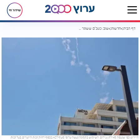
שידור חי
דף הבית
חדשות
שוב: כטב"ם ששוגר מתימן הפעיל התרעות בנגב ובערבה
היירוט כפי שנצפה מאילת (צילום: השימוש בתמונה נעשה על פי סעיף 27א בכפוף לחוק זכות היוצרים. בעל זכות