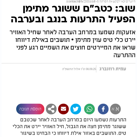
היוצרים זכאי לבקש את הסרתה מ-
contact@tv2000.co.il
)
שוב: כטב"ם ששוגר מתימן
הפעיל התרעות בנגב ובערבה
אזעקות נשמעו במרחב הערבה לאחר שחיל האוויר
יירט כלי טיס עוין מתימן • תושבים באילת דיווחו
שראו את המיירטים חוצים את השמיים רגע לפני
ההתרעה
עמית רוזנברג
08.09.25 ט"ו אלול התשפ"ה
א
א
הוספת תגובה
התרעות נשמעו היום במרחב הערבה לאחר שכטבם
ששוגר מתימן חצה את הגבול, חיל האוויר יירט את הכלי
טיס. התושבים באזור אילת דיווחו כי הבחינו בשיגור