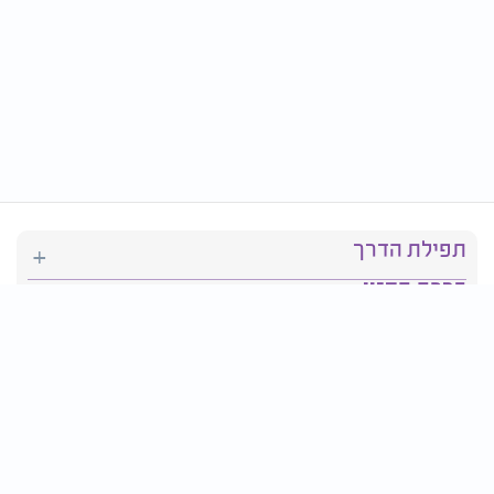
תפילת הדרך
ברכת המזון
יהדות
סידור תפילה
בריאות
חגים ומועדים