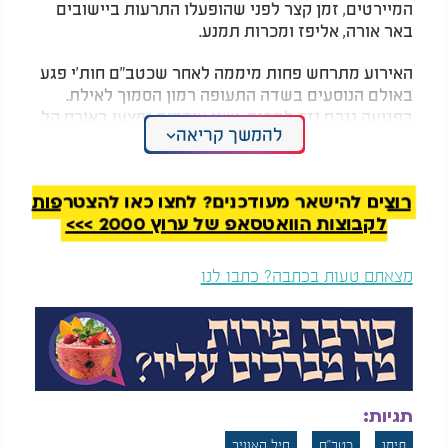
המיירטים, זמן קצר לפני שהופעלו התרעות ביישובים
באר אורה, אליפז ומכרות תמנע.
האירוע מתרחש פחות מיממה לאחר שכטב"ם חות'י פגע
באולם הנוסעים בשדה התעופה רמון הסמוך לאילת.
בפגיעה נגרם נזק למבנה, ושני עובדים נפצעו באורח קל
להמשך קריאה
- גבר בן 63 שנפגע מרסיסים ואישה בת 52 שנפלה בעת
ההמולה. בנוסף, כמה אנשים לקו בחרדה.
רוצים להישאר מעודכנים? לחצו כאן להצטרפות
לקבוצות הוואטסאפ של ערוץ 2000 >>>
מצאתם טעות בכתבה? כתבו לנו
תגיות:
תימן
כטב"ם
חיל האוויר