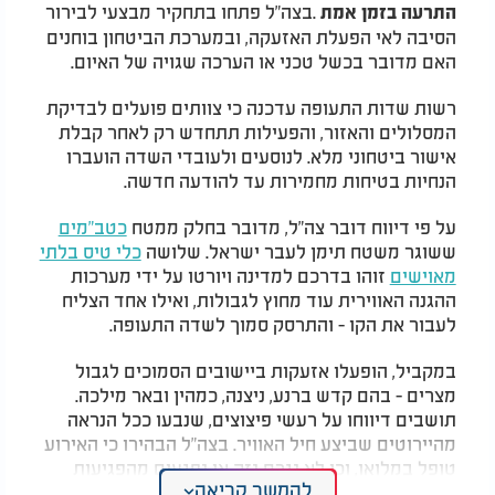
.
בצה"ל פתחו בתחקיר מבצעי לבירור
התרעה בזמן אמת
הסיבה לאי הפעלת האזעקה, ובמערכת הביטחון בוחנים
האם מדובר בכשל טכני או הערכה שגויה של האיום
.
רשות שדות התעופה עדכנה כי צוותים פועלים לבדיקת
המסלולים והאזור, והפעילות תתחדש רק לאחר קבלת
אישור ביטחוני מלא. לנוסעים ולעובדי השדה הועברו
הנחיות בטיחות מחמירות עד להודעה חדשה
.
על פי דיווח דובר צה"ל, מדובר בחלק ממטח
כטב"מים
ששוגר משטח תימן לעבר ישראל. שלושה
כלי טיס בלתי
מאוישים
זוהו בדרכם למדינה ויורטו על ידי מערכות
ההגנה האווירית עוד מחוץ לגבולות, ואילו אחד הצליח
לעבור את הקו - והתרסק סמוך לשדה התעופה
.
במקביל, הופעלו אזעקות ביישובים הסמוכים לגבול
מצרים - בהם קדש ברנע, ניצנה, כמהין ובאר מילכה.
תושבים דיווחו על רעשי פיצוצים, שנבעו ככל הנראה
מהיירוטים שביצע חיל האוויר. בצה"ל הבהירו כי האירוע
טופל במלואו, וכי לא נגרם נזק או נפגעים מהפגיעות
להמשך קריאה
בשטח היישובים
.