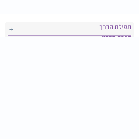
תפילת הדרך
ברכת המזון
יהדות
סידור תפילה
בריאות
חגים ומועדים