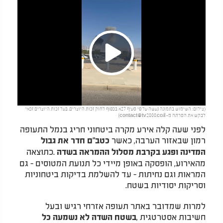
Play
(צילום: השימוש בתמונה נעשה על פי סעיף 27א בכפוף לחוק זכות היוצרים. בעל זכות היוצרים זכאי
Video
לבקש את הסרתה מ-
contact@tv2000.co.il
)
לפני שעה קלה אירע מקרה ביטחוני חריג בנמל התעופה
רמון שבאזור הערבה, כאשר
כטב"ם חדר את גבול
.
כתוצאה
המדינה ופגע בקרבת מסלול ההמראה בשדה
מהאירוע, הופסקה באופן מיידי כל תנועת המטוסים - גם
המראות וגם נחיתות - עד להשלמת בדיקות ביטחוניות
וסריקות יסודיות בשטח
.
למרות שמדובר באתר תעופה אזרחי רגיש ובעל
חשיבות אסטרטגית
,
בשטח השדה לא נשמעה כל