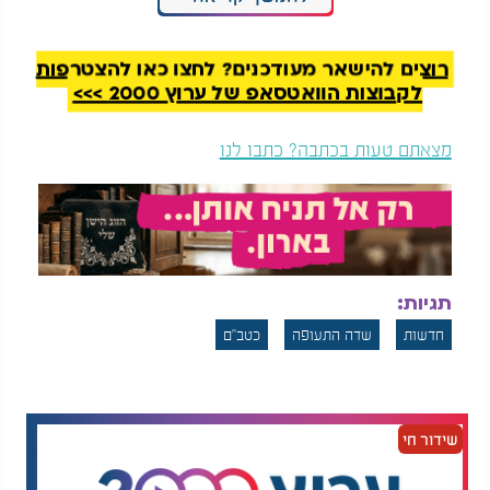
האירוע הנוכחי מצטרף לשורת מקרים מהחודשים
האחרונים, בהם שוגרו כטב"מים לעבר ישראל מכיוון
רוצים להישאר מעודכנים? לחצו כאן להצטרפות
תימן. כלים אלו, המצוידים בטכנולוגיה מתקדמת ובעלי
לקבוצות הוואטסאפ של ערוץ 2000 >>>
מהירות גבוהה, מציבים אתגר משמעותי למערך היירוט
של צה"ל, בעיקר בדרום
.
מצאתם טעות בכתבה? כתבו לנו
דובר צה"ל מסר: "מערכות ההגנה האווירית פועלות כל
העת בהתאם למדיניות ההגנה של פיקוד הדרום,
והכוחות ערוכים לכל תרחיש". עם זאת, צה"ל הדגיש כי
התחקיר הנוגע להיעדר ההתרעה בשדה רמון נמצא כעת
,
לנוכח העובדה שהמדובר בתשתית
בעדיפות עליונה
תגיות:
אזרחית מרכזית.
חדשות
שדה התעופה
כטב"ם
שידור חי