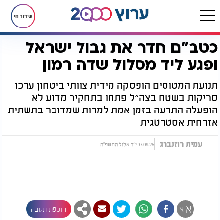
שידור חי
כטב"ם חדר את גבול ישראל
דף הבית
חדשות
כטב"ם חדר את גבול ישראל ופגע ליד מסלול שדה רמון
ופגע ליד מסלול שדה רמון
תנועת המטוסים הופסקה מידית צוותי ביטחון ערכו
סריקות בשטח בצה״ל פתחו בתחקיר מדוע לא
הופעלה התרעה בזמן אמת למרות שמדובר בתשתית
אזרחית אסטרטגית
עמית רוזנברג
07.09.25 י"ד אלול התשפ"ה
א
א
הוספת תגובה