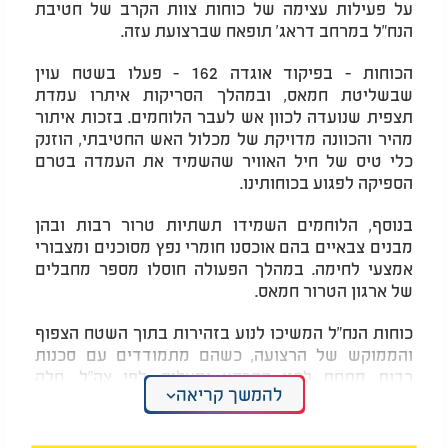
על פעילות עצימה של כוחות צוות הקרב של חטיבת
הנח"ל במרחב דראג' תופאח שברצועת עזה.
הכוחות - בפיקוד אוגדה 162 - פעלו בשטח עוין
שבשליטת חמאס, ובמהלך הסריקות איתרו עמדת
תצפית שנועדה לכוון אש לעבר הלוחמים. בזכות איתור
מהיר והכוונה מדויקת של מכלול האש החטיבתי, הוזנק
כלי טיס של חיל האוויר שהשמיד את העמדה בטרם
הספיקה לפגוע בכוחותינו.
בנוסף, הלוחמים השמידו תשתיות טרור רבות ובהן
מבנים צבאיים בהם אוכסנו חומרי נפץ מסוכנים ומצבורי
אמצעי לחימה. במהלך הפעולה חוסלו מספר מחבלים
של ארגון הטרור חמאס.
כוחות הנח"ל המשיכו לנוע בזהירות בתוך השטח הצפוף
והממוקש של הרצועה, כשהם מתמודדים עם סכנות
רבות מתחת לפני הקרקע ומעליה. לפי צה"ל, חלק
להמשך קריאה
מהמבנים בהם פעלו שימשו גם כמחסנים לנשק כבד,
והכילו מטענים שהיו מיועדים לפגוע בלוחמים.