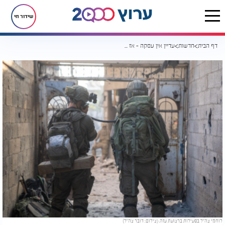
שידור חי
דף הבית
חדשות
עדיין אין עסקה - אז יש מלחמה: עמדת תצפית חשאית של חמאס הושמדה
לוחמי צה"ל בפעילות ברצועת עזה. (צילום: דובר צה"ל)