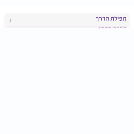
תפילת הדרך
ברכת המזון
יהדות
סידור תפילה
בריאות
חגים ומועדים
פרטים ליצירת קשר: