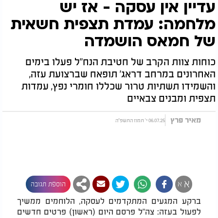
עדיין אין עסקה - אז יש
מלחמה: עמדת תצפית חשאית
של חמאס הושמדה
כוחות צוות הקרב של חטיבת הנח"ל פעלו בימים
האחרונים במרחב דראג' תופאח שברצועת עזה,
והשמידו תשתיות טרור שכללו חומרי נפץ, עמדות
תצפית ומבנים צבאיים
מאיר פרץ
06.07.25 י' תמוז התשפ"ה
א
א
הוספת תגובה
ברקע המגעים המתקדמים לעסקה, הלוחמים ממשיך
לפעול בעזה: צה"ל פרסם היום (ראשון) פרטים חדשים