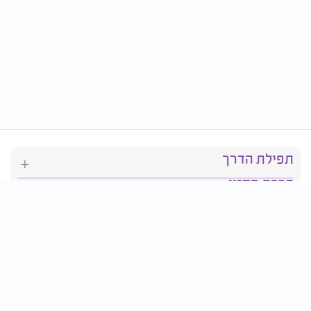
תפילת הדרך
ברכת המזון
יהדות
סידור תפילה
בריאות
חגים ומועדים