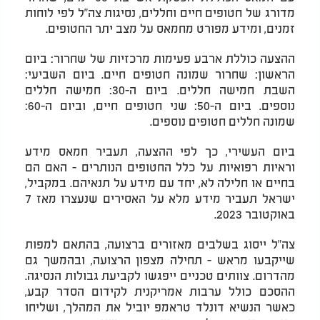
מדורג של חטופים חיים וחללים, נסיגות צה"ל לפי לוחות
זמנים, ומידע מפורט מחמאס על מצב יתר החטופים.
ההצעה כוללת ארבע פעימות מרכזיות של שחרור: ביום
הראשון: שחרור שמונה חטופים חיים. ביום השביעי:
השבת חמישה חללים. ביום ה-30: חמישה חללים
נוספים. ביום ה-50: שני חטופים חיים, וביום ה-60:
שמונה חללים חטופים נוספים.
ביום העשירי, כך לפי ההצעה, תעביר חמאס מידע
וראיות רפואיות על כלל החטופים הנותרים - האם הם
בחיים או חלילה לא, יחד עם מידע על תנאיהם. במקביל,
ישראל תעביר מידע מלא על האסירים שנעצרו מאז 7
באוקטובר 2023.
צה"ל ייסוג בשלבים מאזורים ברצועה, בהתאם למפות
שייקבעו מראש - תחילה מצפון הרצועה, ובהמשך גם
מהדרום. צוותים טכניים ייפגשו לקביעת גבולות הנסיגה.
ההסכם כולל ערבות אמריקנית לקידום הסדר קבע,
כאשר הנשיא דונלד טראמפ יוביל את המהלך, ושליחו