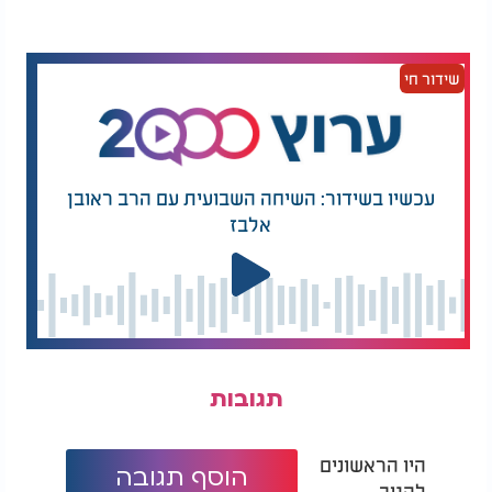
שיניח את נשקו, עשויים להוביל להסכמה מהירה על
ההצעה.
שידור חי
אם המתווה יתקבל, הפסקת האש תוארך לפי הצורך,
ובמקרה של חתימה על הסכם קבע - כלל החטופים
צפויים להשתחרר. טראמפ, כך לפי הדיווח, יכריז בעצמו
על ההסכם - ויחתור להביא לסיום הלחימה.
עכשיו בשידור: השיחה השבועית עם הרב ראובן
אלבז
תגובות
היו הראשונים
הוסף תגובה
להגיב