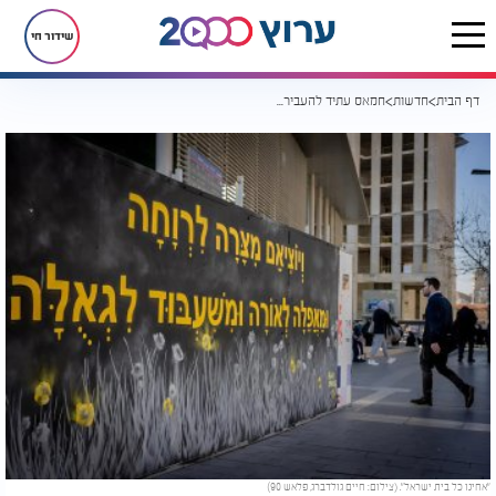
שידור חי
דף הבית
חדשות
חמאס עתיד להעביר מידע על מצב כל החטופים
"אחינו כל בית ישראל". (צילום: חיים גולדברג, פלאש 90)