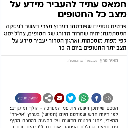
חמאס עתיד להעביר מידע על
מצב כל החטופים
פרטים נוספים שפורסמו בערוץ מצרי באשר לעסקה
המסתמנת: יהיה שחרור מדורג של חטופים, צה"ל יסוג
לפי מפות מוסכמות, וארגון הטרור יעביר מידע על
מצב יתר החטופים ביום ה-10
מאיר פרץ
03.07.25 ז' תמוז התשפ"ה
א
א
הוספת תגובה
הסכם שייתכן וישנה את פני המערכה - הולך ומתקרב:
לפי דיווח חדש שפורסם היום (חמישי) בערוץ "אל-רד"
המצרי, ניתנו פרטים חדשים על ההצעה להסכם מקיף
עם חמאס הכוללת הפסקת אש בת 60 ימים, שחרור