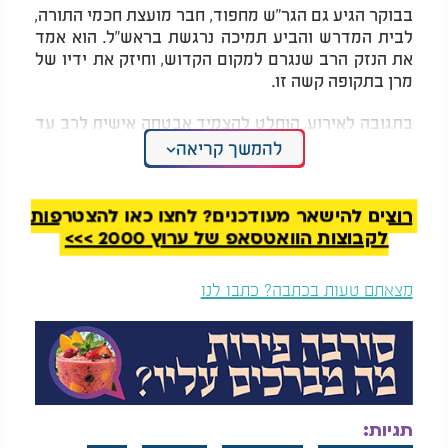
בבוקר הגיע גם הגר"ש מחפוד, חבר מועצת חכמי התורה,
לבית המדרש והביע תמיכה נרגשת בראש"ל. הוא אמד
את הנזק הרב שנגרם למקום הקדוש, וחיזק את ידיו של
מרן בתקופה קשה זו.
בתגובה לאירוע, הוחלט להצמיד אבטחה אישית לרב עד
להשלמת החקירה. שרות הביטחון הכללי מנהל את
להמשך קריאה
החקירה יחד עם היחידה המרכזית של משטרת ירושלים,
ומגדיר את האירוע כ"פיגוע טרור לאומני ברמת חומרה
גבוהה".
רוצים להישאר מעודכנים? לחצו כאן להצטרפות
לקבוצות הוואטסאפ של ערוץ 2000 >>>
ראש הממשלה בנימין נתניהו הגיב בחריפות: "אני
מזועזע מהאירוע הנפשע של הצתת בית הכנסת. לא
מצאתם טעות בכתבה? כתבו לנו
נאפשר מראות שמזכירים תקופות אפלות בהיסטוריה
שלנו. יש לאתר את הפורעים ולמצות איתם את הדין".
גם נשיא המדינה יצחק הרצוג הוסיף: "הצתת ספרי קודש
וריסוס צלבים - מעשה נתעב שפוגע בלב האמונה
היהודית. יש לפעול במהירות כדי למנוע את הישנות
המראות הקשים האלה".
תגיות: