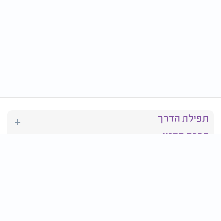
תפילת הדרך
ברכת המזון
יהדות
סידור תפילה
בריאות
חגים ומועדים