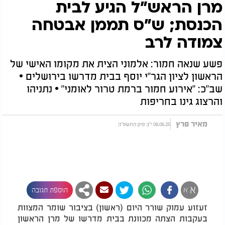
מרן הראש"ל הגיע לבית
הכנסת; ש"ס תממן אבטחה
צמודה לרב
פשע שנאה חמור: אלמוני הצית את מקומו האישי של
הראשון לציון הגר"י יוסף בבית מדרשו בירושלים •
שב"כ: "אירוע חמור ברמת טרור לאומני" • נתניהו
והרצוג גינו בחריפות
מאיר פרץ
08.06.25 י"ב סיון התשפ"ה
א
א
הוספת תגובה
זעזוע עמוק שורר היום (ראשון) בציבור שומר המצוות
בעקבות הצתה מכוונת בבית מדרשו של מרן הראשון