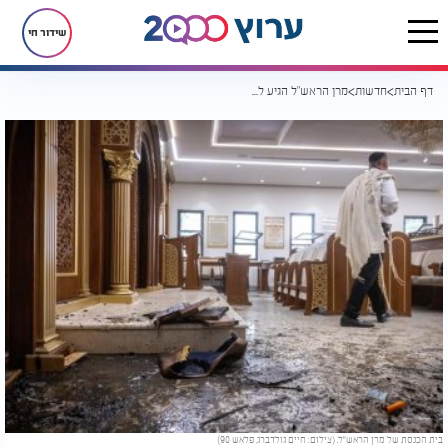
שידור חי
דף הבית
חדשות
מרן הראש"ל הגיע לבית הכנסת; ש"ס תממן אבטחה צמודה לרב
בית הכנסת של מרן הראש"ל. (צילום: חיים גולדברג, פלאש 90)