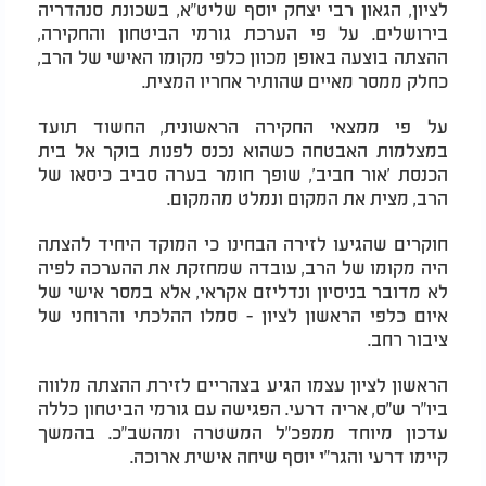
לציון, הגאון רבי יצחק יוסף שליט"א, בשכונת סנהדריה
בירושלים. על פי הערכת גורמי הביטחון והחקירה,
ההצתה בוצעה באופן מכוון כלפי מקומו האישי של הרב,
כחלק ממסר מאיים שהותיר אחריו המצית.
על פי ממצאי החקירה הראשונית, החשוד תועד
במצלמות האבטחה כשהוא נכנס לפנות בוקר אל בית
הכנסת 'אור חביב', שופך חומר בערה סביב כיסאו של
הרב, מצית את המקום ונמלט מהמקום.
חוקרים שהגיעו לזירה הבחינו כי המוקד היחיד להצתה
היה מקומו של הרב, עובדה שמחזקת את ההערכה לפיה
לא מדובר בניסיון ונדליזם אקראי, אלא במסר אישי של
איום כלפי הראשון לציון - סמלו ההלכתי והרוחני של
ציבור רחב.
הראשון לציון עצמו הגיע בצהריים לזירת ההצתה מלווה
ביו"ר ש"ס, אריה דרעי. הפגישה עם גורמי הביטחון כללה
עדכון מיוחד ממפכ"ל המשטרה ומהשב"כ. בהמשך
קיימו דרעי והגר"י יוסף שיחה אישית ארוכה.