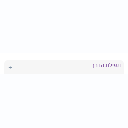
תפילת הדרך
ברכת המזון
יהדות
סידור תפילה
בריאות
חגים ומועדים