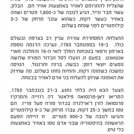
שהצליח להתרומם לאוויר באמצעות אוויר חם. הבלון,
עשוי מבד ונייר, הגיע לגובה של כ-1,800 מטרים ושהה
באוויר כעשר דקות, כשהוא עובר מרחק של כ-3
קילומטרים לפני שנחת בשלום.
ההצלחה המסחררת עוררה עניין רב בצרפת ובעולם
כולו. ב-19 בספטמבר 1783, נערכה הדגמה נוספת
בארמון ורסאי בנוכחות המלך לואי ה-16 והמלכה מארי
אנטואנט. בפעם זו, הועלו לסל הכדור הפורח שלושה
נוסעים יוצאי דופן: כבשה, ברווז ותרנגול. הטיסה
נמשכה כשמונה דקות, והחיות נחתו בשלום, מה שחיזק
את האמונה שניתן להעלות בני אדם לאוויר בבטחה.
הצעד הבא היה בלתי נמנע. ב-21 בנובמבר 1783,
המריאו ז'אן-פרנסואה פילאטר דה רוזייה והמרקיז
פרנסואה לורן ד'ארלנדה בכדור פורח מעל פריז. הם
טסו במשך כ-25 דקות, עברו מרחק של כ-9 קילומטרים
והגיעו לגובה של כ-900 מטרים. זו הייתה הפעם
הראשונה בהיסטוריה שבני אדם טסו באוויר באמצעות
כלי טיס.