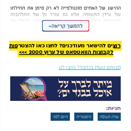
ההישג של האחים מונגולפייה לא רק סימן את תחילתו
של עידן התעופה, אלא גם עורר גל של התלהבות
וחדשנות בתחום. הכדורים הפורחים הפכו לסמל של
להמשך קריאה
קידמה והעזה, והניחו את היסודות לפיתוחם של כלי טיס
מתקדמים יותר בעתיד.
רוצים להישאר מעודכנים? לחצו כאן להצטרפות
לקבוצות הוואטסאפ של ערוץ 2000 >>>
מצאתם טעות בכתבה? כתבו לנו
תגיות:
שדה תעופה
היסטוריה
היום לפני