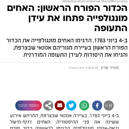
Attribution-NonCommercial-ShareAlike License)
הכדור הפורח הראשון: האחים
מונגולפייה פתחו את עידן
התעופה
ב-4 ביוני 1783, הדגימו האחים מונגולפייה את הכדור
הפורח הראשון בעיירת מגוריהם אנונאי שבצרפת,
והניחו את היסודות לעידן התעופה המודרנית
מאיר פרץ
04.06.25 ח' סיון התשפ"ה
א
א
הוספת תגובה
ב-4 ביוני 1783, בעיירה אנונאי שבצרפת, התרחש אירוע
ששינה את פני ההיסטוריה: האחים ז'וזף-מישל
וז'אק-אטיין מונגולפייה הדגימו לראשונה כדור פורח