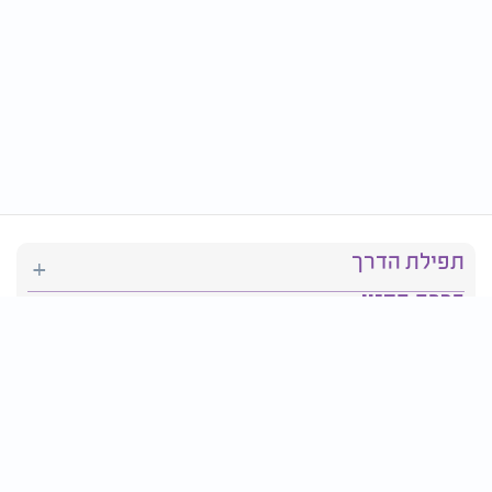
תפילת הדרך
ברכת המזון
יהדות
סידור תפילה
בריאות
חגים ומועדים