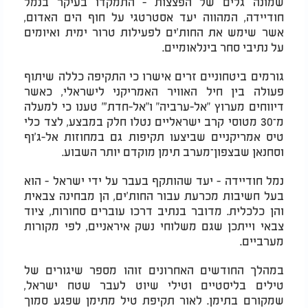
שמונה גלים של הפצצות - התמקדו בעיקר בנמל
חודיידה, המהווה יעד אסטרטגי על חוף הים האדום,
אשר שימש את החות'ים לפעילות טרור ימית ואיומים
על נתיבי סחר בינלאומיים.
גורמים ביטחוניים זרים אישרו כי התקיפה כללה שיתוף
פעולה בין חיל האוויר האמריקני לישראלי, כאשר
דיווחים מערוץ "אל-ערביה" ו"אל-חדת'" טענו כי למעלה
מ־30 מטוסי קרב ישראליים נטלו חלק במבצע, לצד כלי
טיס אמריקניים שביצעו תקיפות גם במחוזות אל-ג'וף
וסחנאן שבצפון־מערב תימן מוקדם יותר השבוע.
נמל חודיידה - יעד שהותקף בעבר על ידי ישראל - הוא
בעל חשיבות מכרעת עבור החות'ים, הן מבחינה צבאית
והן כלכלית. מדובר בנתיב דרכו עוברים סחורות, ציוד
צבאי וייתכן שגם משלוחי נשק איראניים, לפי מקורות
מערביים.
במהלך החודשים האחרונים זוהו מספר שיגורים של
טילים בליסטיים וטילי שיוט לעבר שטח ישראל,
שמקורם בתימן. לאור תקיפת טיל מתימן שפגע סמוך