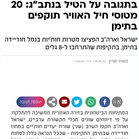
בתגובה על הטיל בנתב"ג: 20
מטוסי חיל האוויר תוקפים
בתימן
ישראל וארה"ב הפציצו מטרות חות'יות בנמל חודיידה
בתימן, בתקיפות שהתרחבו ל-8 גלים
מאיר פרץ
05.05.25 ז' אייר התשפ"ה
א
א
הוספת תגובה
המתיחות הביטחונית בזירה האזורית ממשיכה להתלקח:
על פי דיווחים שונים מכלי תקשורת ערביים, ישראל
וארה"ב תקפו הערב (שני) שורת יעדים חות'יים במחוז
חודיידה שבתימן. התקיפות - שככל הנראה כללו לפחות