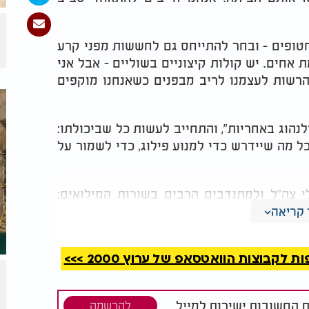
טופים - ובחר להתייחס גם לחששות מפני קרע
אחים. יש קולות קיצוניים בשוליים - אבל אני
הרשות לעצמנו לריב מבפנים כשאנחנו מוקפים
לנהוג באחריות", והתחייב לעשות כל שביכולתו:
 מה שיידרש כדי למנוע פילוג, כדי לשמור על
 צה"ל ולמתנדבים הרבים בשורות המילואים:
הולך למילואים במספרים חסרי תקדים. אני גאה
קריאה
 היסטוריים - ותדע לעמוד גם בזה".
קבוצות הוואטסאפ של ערוץ 2000 >>>
ת החשובות ישירות למייל
להרשמה