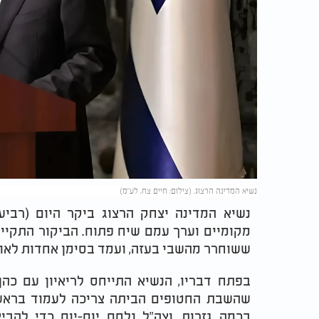
נשיא המדינה הרצוג. (צילום: חיים צח, לע"מ)
נשיא המדינה יצחק הרצוג ביקר היום (רביע
מקומיים וערך עמם שיח פתוח. הביקור התקיים
ששוחרר מהשבי בעזה, ועמד בסימן אחדות לאו
בפתח דבריו, הנשיא התייחס לריאיון עם כהן 
שהשבת החטופים הביתה צריכה לעמוד בראש 
בכמה גזרות, וצה"ל נלחם יום-יום כדי להב