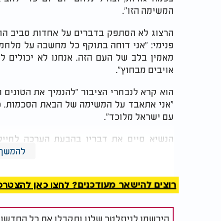
המשימה הזו".
הרצוג לא הסתפק בדברים על אחדות סביב הח
פנימי: "אני דוחה בתוקף כל מחשבה על מלחמת 
מאמין בלב של העם הזה. אנחנו לא יכולים ל
אויבים מבחוץ".
הוא קרא לנבחרי הציבור "להנמיך את הטונים ו
"אני אתאבד על המשימה של הבאת הסכמות. כל
עם ישראל מלוכד".
הנשיא סיים את דבריו בהבעת הערכה לחיילי
"אנחנו רואים דור מדהים, מתגייס במסירות, 
להמשך 
בעם הזה, במדינה שלנו ובחברה שעמדה באתגרים
רוצים להישאר מעודכנים? לחצו כאן להצטרפות ל
הירשמו לניוזלטר שלנו ותקבלו את כל החדשו