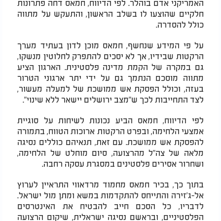
האמריקני אדם בוהלר. לפי הדיווח, חמאס דחה פתרונות
חלקיים שהוצעו לו בשלב הראשון, והתעקש על מתווה
כולל להסדרה.
על פי המידע שנחשף, חמאס מוכן לדון בעתיד מערך
הרקטות שבידיו, אך לא יסכים להתפרק לחלוטין מנשקו,
גם במקרה של הקמת מדינה פלסטינית. הארגון הציע
מתווה מוסכם הנתמך גם על ידי יתר ארגוני הטרור
בעזה, וכולל הפסקת אש ממושכת של למעלה מעשור,
לצד התחייבות לכך ש"מצב ירושלים יישאר ללא שינוי".
לפי הדיווח, חמאס הביע נכונות לשיחות על סוגיית
אמצעי הלחימה, ובפרט הרקטות ארוכות הטווח, בתמורה
להפסקת אש ממושכת. עם זאת, תנאיהם כוללים נסיגה
מלאה של צה"ל מהרצועה, סיום מוחלט של הלחימה,
ושחרור אסירים פלסטינים במסגרת עסקה רחבה.
בתוך כך, בכיר חמאס מחמוד מרדאווי התראיין לערוץ
אל-ג'זירה והתייחס להתקדמות במשא ומתן מול ישראל.
לדבריו, כל הסכם חייב להבטיח את האינטרסים
הפלסטיניים, ובראשם נסיגה ישראלית, שיקום הרצועה