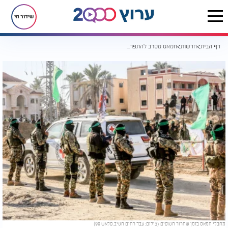
שידור חי
דף הבית
חדשות
חמאס מסרב להתפרק מנשקו, ודורש הפסקת אש של עשור בתנאים משלו
מחבלי חמאס בזמן שחרור חטופים. (צילום: עבד רחים חטיב, פלאש 90)