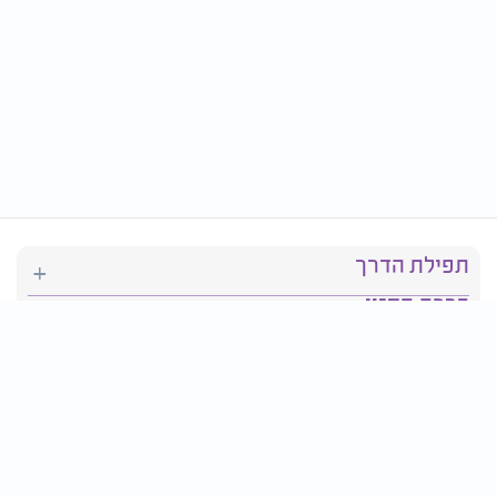
תפילת הדרך
ברכת המזון
יהדות
סידור תפילה
בריאות
חגים ומועדים