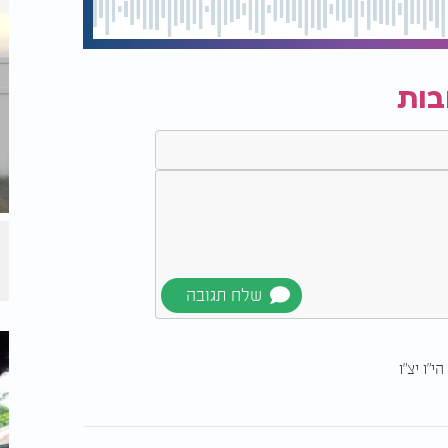
בות
"ו יצ"ו