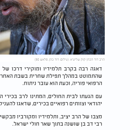
הרב דוד הכהן קוק שליט"א. (צילום: דוד כהן, פלאש 90)
דאגה רבה בקרב תלמידיו ומוקירי דרכו של ה
שהתמוטט במהלך תפילת שחרית בשבת האחרונה 
הרפואי פוריה, וכעת הוא עובר ניתוח.
עם הגעתו לבית החולים, המתינו לרב בכירי ה
יהודאי וצוותים רפואיים בכירים, שדאגו להעניק
מצבו של הרב יציב, ותלמידיו ומקורביו מבקש
רבי דב בן שושנה בתוך שאר חולי ישראל.