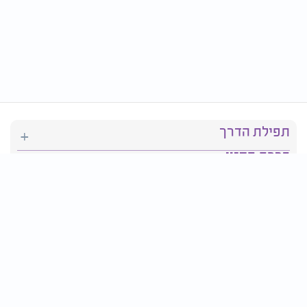
תפילת הדרך
ברכת המזון
יהדות
סידור תפילה
בריאות
חגים ומועדים