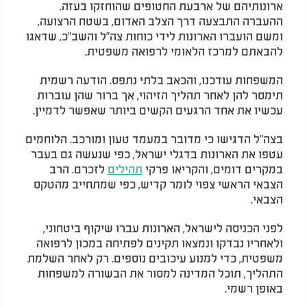
ארונותיהם של ארבעת החטופים שהוחזקו בעזה.
ההעברה התבצעה דרך הצלב האדום, בשטח הרצועה,
ומשם הועברו הארונות לידי כוחות צה"ל והשב"כ, שדאגו
להבאתם למרכז הלאומי לרפואה משפטית.
המשפחות עודכנו, והכאב בלתי נתפס. הודעה רשמית
תימסר להן לאחר תהליך הזיהוי, אך ברור שהן עוברות
עכשיו את אחד הרגעים הקשים ביותר שאפשר לדמיין.
בצה"ל הדגישו כי מדובר במעמד טעון ומורכב. הלוחמים
עטפו את הארונות בדגלי ישראל, כפי שנעשה גם בעבר
במקרים דומים, והקריאו פרקי
תהילים
לזכרם. הרב
הצבאי הראשי צפוי לומר קדיש, כפי שמתחייב מהטקס
הצבאי.
לפני הכניסה לישראל, הארונות עברו שיקוף ביטחוני,
ולאחריו נבדקו ונמצאו תקינים לפתיחה במכון לרפואה
משפטית, כדי למנוע עיכובים נוספים. רק לאחר השלמת
התהליך, תוכל המדינה למסור את הבשורה למשפחות
באופן רשמי.