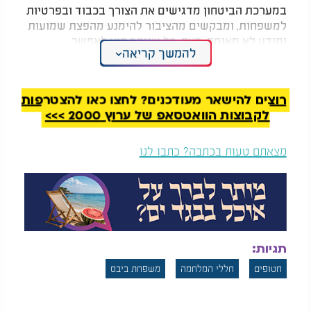
במערכת הביטחון מדגישים את הצורך בכבוד ובפרטיות
למשפחות, ומבקשים מהציבור להימנע מהפצת שמועות
ומידע לא מאומת. כעת, כל שנותר הוא לאפשר
להמשך קריאה
למשפחות לעבור את הרגעים הקשים האלה בכאב שקט,
עם ליווי ותמיכה.
רוצים להישאר מעודכנים? לחצו כאן להצטרפות
לקבוצות הוואטסאפ של ערוץ 2000 >>>
מצאתם טעות בכתבה? כתבו לנו
תגיות:
חטופים
חללי המלחמה
משפחת ביבס