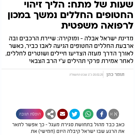
שעות של מתח: הליך זיהוי
החטופים החללים נמשך במכון
לרפואה משפטית
מדינת ישראל אבלה - ומוקירה: שיירת הרכבים ובה
ארבעת החללים החטופים הגיעה לאבו כביר, כאשר
לאורך הדרך מעזה הצדיעו חיילים ושוטרים לחללים,
לאחר אמירת פרקי תהילים ע"י הרב הצבאי
תומר כהן
20.02.25 כ"ב שבט התשפ"ה
א
א
הוספת תגובה
כאב כבד מהול בתחושת סגירת מעגל - כך אפשר לתאר
את הרגע שבו ישראל קיבלה היום (חמישי) את