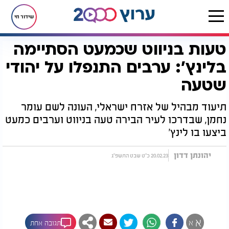
שידור חי
טעות בניווט שכמעט הסתיימה
דף הבית
חדשות
טעות בניווט שכמעט הסתיימה בלינץ': ערבים התנפלו על יהודי שטעה
בלינץ': ערבים התנפלו על יהודי
שטעה
תיעוד מבהיל של אזרח ישראלי, העונה לשם עומר
נחמן, שבדרכו לעיר הבירה טעה בניווט וערבים כמעט
ביצעו בו לינץ'
יהונתן דדון
20.02.23 כ"ט שבט התשפ"ג
א
א
תגובה אחת