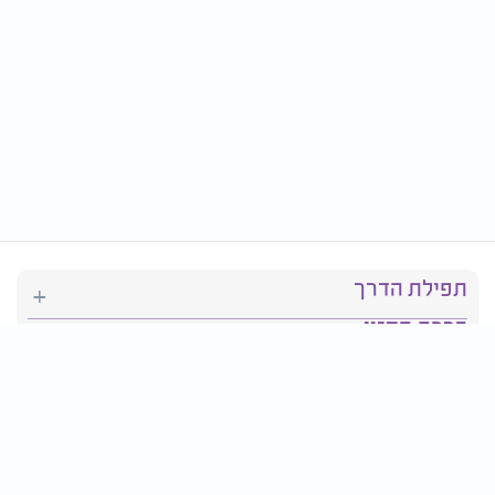
תפילת הדרך
ברכת המזון
יהדות
סידור תפילה
בריאות
חגים ומועדים