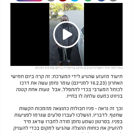
Play
עומר נחמן לאחר התנפלות הערבים, והרכב שריסקו לו (צילום: באדיבות המצלם)
Video
תיעוד מזעזע שהגיע לידי המערכת: זה קרה ביום חמישי
האחרון (16.2.23 למניינם) עומר נחמן עשה את דרכו
לכותל המערבי בכדי להתפלל, אבל טעות אחת קטנה
בניווט כמעט עלתה לו בחייו.
וכך זה נראה - פניו חבולות כתוצאה מהמכות הקשות
שחטף. לדבריו, הושלכו לעברו סלעים שגרמו לפציעות
בפניו. בסרטון נשמע נחמן מודה לחברו שדאג מיד
להזעיק את כוחות ההצלה שהגיעו למקום בכדי להעניק