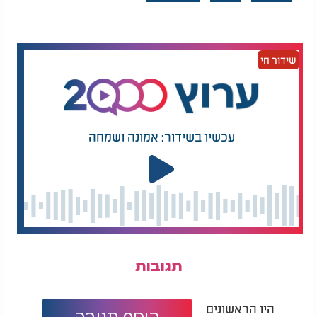
חזק של פיצוץ ומיד יצאנו למקום בכוחות גדולים שכללו
אמבולנסים, ניידות לטיפול נמרץ ואופנועים. שני פצועים
במצב קשה שכבו במקום כשאחד מהם, נער בן 16, היה
בתוך תחנת האוטובוס וגבר כבן 45 שכב על המדרכה
שידור חי
סמוכה. כמה פצועים נוספים שהיו בהכרה מלאה ונפגעו
באורח בינוני וקל התהלכו בזירה. הכנסנו את שני
הפצועים קשה לניידות לטיפול נמרץ ופינינו אותם
בדחיפות לבית החולים תוך כדי טיפול רפואי מציל
חיים", סיפרו הפרמדיקים משה טובולסקי וליאור לוי -
עכשיו בשידור: אמונה ושמחה
שטיפלו בפצועים ביציאה מירושלים.
חובשי איחוד והצלה, יוסי אייזנשטיין ודני שמואלי
שפעלו בזירה בצומת רמות סיפרו: "תוך כדי נסיעה
באופנועי החירום של איחוד הצלה שמענו את הפיצוץ
שאירע בתחנת האוטובוס. הגענו תוך מספר שניות לזירה
והענקנו סיוע לשלושה נפגעים קל מרסיסים. כמו כן
יחידת, חוסן של איחוד הצלה העניקו סיוע בזירה למספר
תגובות
נפגעי חרדה".
מפכ"ל המשטרה הגיע לזירה וביקש להגביר את ערנות
היו הראשונים
הוסף תגובה