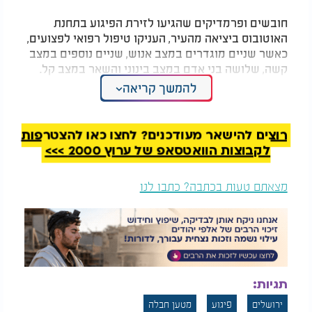
חובשים ופרמדיקים שהגיעו לזירת הפיגוע בתחנת
האוטובוס ביציאה מהעיר, העניקו טיפול רפואי לפצועים,
כאשר שניים מוגדרים במצב אנוש, שניים נוספים במצב
קשה, שלושה בני אדם במצב בינוני והשאר במצב קל.
הפצועים הועברו לבתי החולים הדסה עין כרם, שערי
להמשך קריאה
צדק והדסה הר הצופים - לקבלת טיפול רפואי.
רוצים להישאר מעודכנים? לחצו כאן להצטרפות
לקבוצות הוואטסאפ של ערוץ 2000 >>>
מצאתם טעות בכתבה? כתבו לנו
תגיות:
בפיגוע השני בצומת רמות ישנם שלושה פצועים במצב
ירושלים
פיגוע
מטען חבלה
קל. "היינו בתחנת מד"א בכניסה לעיר כששמענו רעש