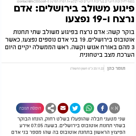
בכפוף לחוק זכות היוצרים. בעל זכות היוצרים זכאי לבקש את הסרת הסרטון מ-
contact@tv2000.co.il
)
פיגוע משולב בירושלים: אדם
נרצח ו-19 נפצעו
בוקר קשה: אדם נרצח בפיגוע משולב שתי תחנות
אוטובוס בירושלים. 19 בני אדם נוספים נפצעו, כאשר
3 מהם באורח אנוש וקשה. ראש הממשלה יקיים היום
הערכת מצב ביטחונית
תומר כהן
23.11.22 כ"ט חשון התשפ"ג
א
א
הוספת תגובה
שני מטעני חבלה שהופעלו בשלט רחוק, הונחו הבוקר
בשתי תחנות אוטובוס בירושלים. בשעה 07:05 אירע
הפיצוץ הראשון בתחנת אוטובוס בה שהו מספר בני אדם