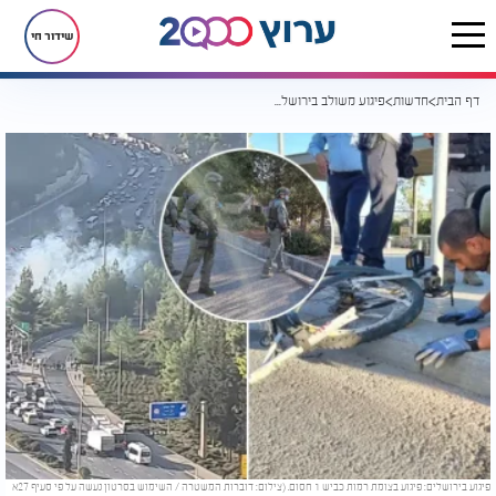
שידור חי
דף הבית
חדשות
פיגוע משולב בירושלים: אדם נרצח ו-19 נפצעו
פיגוע בירושלים: פיגוע בצומת רמות כביש 1 חסום. (צילום: דוברות המשטרה / השימוש בסרטון נעשה על פי סעיף 27א