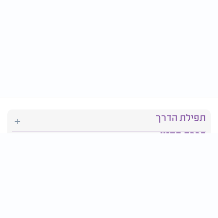
תפילת הדרך
ברכת המזון
יהדות
סידור תפילה
בריאות
חגים ומועדים