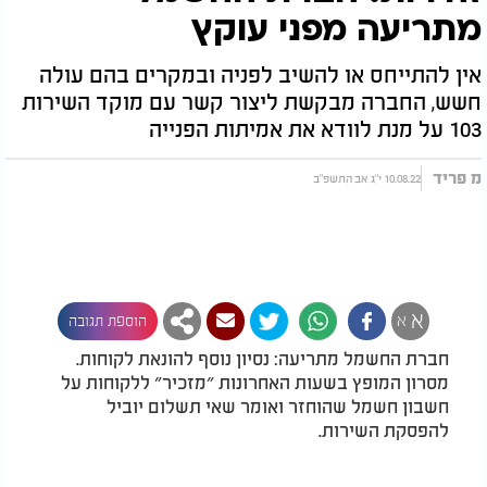
מתריעה מפני עוקץ
אין להתייחס או להשיב לפניה ובמקרים בהם עולה
חשש, החברה מבקשת ליצור קשר עם מוקד השירות
103 על מנת לוודא את אמיתות הפנייה
מ פריד
10.08.22 י"ג אב התשפ"ב
א
א
הוספת תגובה
חברת החשמל מתריעה: נסיון נוסף להונאת לקוחות.
מסרון המופץ בשעות האחרונות ״מזכיר״ ללקוחות על
חשבון חשמל שהוחזר ואומר שאי תשלום יוביל
להפסקת השירות.