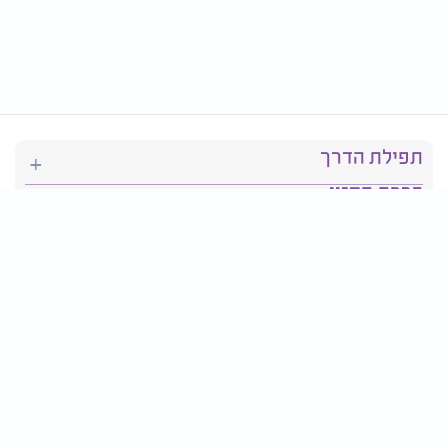
תפילת הדרך
ברכת המזון
יהדות
סידור תפילה
בריאות
חגים ומועדים