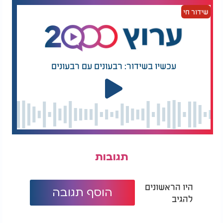
ומבקשים מהלקוחות להיות עירניים.״
שידור חי
חברת החשמל דיווחה על הניסיון להונאה לכל הגורמים
הרלוונטיים.
עכשיו בשידור: רבעונים עם רבעונים
תגובות
היו הראשונים
הוסף תגובה
להגיב