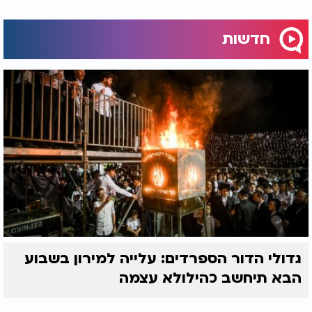
(כיון שהיינו אמורים להיות בלאו הכי בניו יורק באותו יום
ראשון, בגלל השתתפות בסמינר לשלוחי חב"ד בקמפוס
חדשות
שהתקיים בעיר באותו סוף שבוע) מתוך הנחה שמעמדו
היהודי אושר ואומת קודם לכן. כפי שמתברר, בגלל
חשדות של הכלה ובני משפחתה, הם גילו כי מדובר
בהונאה וזיוף של זהות, וכי "אליהו" אינו אלא צעיר
מוסלמי ממוצא שיעי שהגיע מלבנון לארצות הברית. אנו
כואבים מאוד את הגילוי הנורא, והמשמעות שלה לחייה
של הכלה ובני משפחתה. ומבינים את הכאב הגדול של
כל מי שהונו אותו, הן כאן באוניברסיטה בטקסס, הן בניו
יורק והן בניו ג'רזי", סיכם הרב יוסף לזרוב.
גדולי הדור הספרדים: עלייה למירון בשבוע
הבא תיחשב כהילולא עצמה