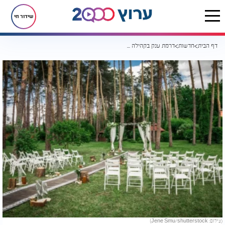
שידור חי
דף הבית
חדשות
דרמת ענק בקהילה היהודית באמריקה: לבנוני הונה רבנים וכלה
(צילום: Jene Smu/shutterstock)