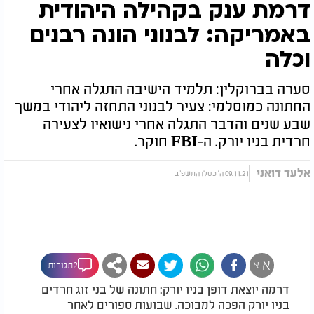
דרמת ענק בקהילה היהודית
באמריקה: לבנוני הונה רבנים
וכלה
סערה בברוקלין: תלמיד הישיבה התגלה אחרי
החתונה כמוסלמי: צעיר לבנוני התחזה ליהודי במשך
שבע שנים והדבר התגלה אחרי נישואיו לצעירה
חרדית בניו יורק. ה-FBI חוקר.
אלעד דואני
09.11.21 ה' כסלו התשפ"ב
א
א
2תגובות
דרמה יוצאת דופן בניו יורק: חתונה של בני זוג חרדים
בניו יורק הפכה למבוכה. שבועות ספורים לאחר