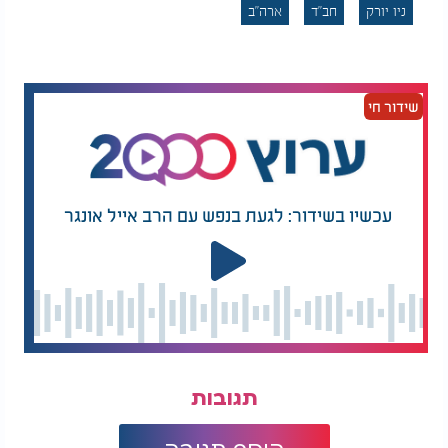
ניו יורק
חב"ד
ארה"ב
הקמפוס היה מושבת, הוא החל היכרות וירטואלית עם
בחורה מהקהילה הסורית בברוקלין, באתר היכרויות
המיועד למפגשים של צעירים וצעירות יהודיים. הוא
הציג עצמו בפרופיל כיהודי שומר תורה ומצוות, וכאשר
שידור חי
הקשר העמיק, הבחורה פנתה אלינו לבדוק ולתהות על
קנקנו. השבנו, אנוכי ורעייתי, כי על פי מה שראינו
בפעמים הספורות שהוא הגיע לסעודת שבת או לתפילה,
שאורח חייו אינו משקף חיים של יהודי דתי שומר תורה
ומצוות בלשון המעטה".
עכשיו בשידור: לגעת בנפש עם הרב אייל אונגר
"כפי שאנו אמונים, על יסודי התורה וההלכה, ורוח
חסידות חב"ד המקפידה על קלה כבחמורה, רב מורה
הוראה שעומד לסדר קידושין לבני זוג יהודיים, עליו
לברר היטב את זהותם היהודית של החתן והכלה קודם
שהוא מסכים לקדש את בני הזוג. על הרב לברר
ששניהם רווקים (או כשירים להינשא מחדש לאחר
גירושין כהלכה, אלמנות וכיו"ב), וזהותם יהודית וכשרה
לכתחילה, על מנת שיוכלו להינשא זה לזו. לא היינו
תגובות
מעורבים במקרה זה, לא בסידור הקידושין, לא בהכנות
לחתונה או כל צעד הלכתי המתבקש בהכנה לחתונה.