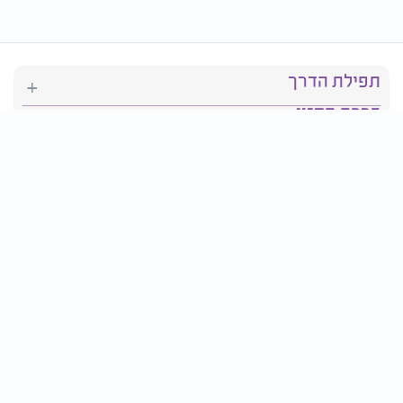
תפילת הדרך
ברכת המזון
יהדות
סידור תפילה
בריאות
חגים ומועדים