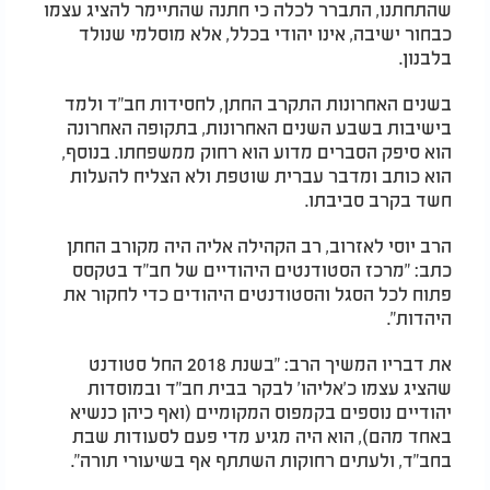
שהתחתנו, התברר לכלה כי חתנה שהתיימר להציג עצמו
כבחור ישיבה, אינו יהודי בכלל, אלא מוסלמי שנולד
בלבנון.
בשנים האחרונות התקרב החתן, לחסידות חב"ד ולמד
בישיבות בשבע השנים האחרונות, בתקופה האחרונה
הוא סיפק הסברים מדוע הוא רחוק ממשפחתו. בנוסף,
הוא כותב ומדבר עברית שוטפת ולא הצליח להעלות
חשד בקרב סביבתו.
הרב יוסי לאזרוב, רב הקהילה אליה היה מקורב החתן
כתב: "מרכז הסטודנטים היהודיים של חב"ד בטקסס
פתוח לכל הסגל והסטודנטים היהודים כדי לחקור את
היהדות".
את דבריו המשיך הרב: "בשנת 2018 החל סטודנט
שהציג עצמו כ'אליהו' לבקר בבית חב"ד ובמוסדות
יהודיים נוספים בקמפוס המקומיים (ואף כיהן כנשיא
באחד מהם), הוא היה מגיע מדי פעם לסעודות שבת
בחב"ד, ולעתים רחוקות השתתף אף בשיעורי תורה".