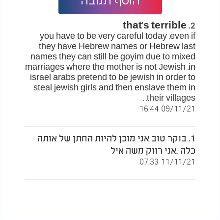
הוסף תגובה
הנוכחות שלנו, כפי שנראית בתמונות או בקטעי הוידאו,
היתה היענות לבקשה ידידותית מגב' שרה זעפרני
2. that's terrible
רעייתו של הרב מסדר הקידושין, וזאת בהנחה
you have to be very careful today .even if
(שמתבררת לדאבון לב, כמוטעית) שהרב עשה את
they have Hebrew names or Hebrew last
המוטל עליו כדת משה וישראל", הוסיף.
names they can still be goyim due to mixed
marriages where the mother is not Jewish .in
לדבריו, "בני משפחת הכלה, פנו אל הרב עזרא זעפרני
israel arabs pretend to be jewish in order to
מליקווד ניו ג'רזי על מנת שיסדר את הקידושין לבני
steal jewish girls and then enslave them in
הזוג. הוא אף הכין את הכתובה, אולם כנראה בגלל חוסר
their villages. .
יכולת להיות נוכח במקום, מינה את בנו הרב דוד זעפרני
09/11/21 16:44
להיות מסדר הקידושין בפועל. לא הרב עזרא ולא בנו
הרב דוד, עמדו איתנו בקשר לפני מועד החתונה כדי
לברר את הידוע לנו אודות זהותו היהודית של החתן.
1. בוקר טוב אני מוכן להיות החתן של אותה
ימים ספורים לפני מועד החתונה, פנה אלי אביה של
כלה .אני רווק משה איל
הכלה המיועדת ושאל אותי על מעמדו היהודי של החתן,
11/11/21 07:33
השבתי שאני לא יודע, וכי החובה מוטלת על הרב מסדר
הקידושין לברר זאת לפני שהוא ניגש לחתן את בני הזוג".
"כאמור, לבקשת גב' שרה זעפרני, שהסבירה שלחתן אין
כל קרובים או ידידים בניו יורק, והם אובדי עצות מי
יוביל אותו לחופה, הסכמנו להיות מי שיצעד איתו לחופה