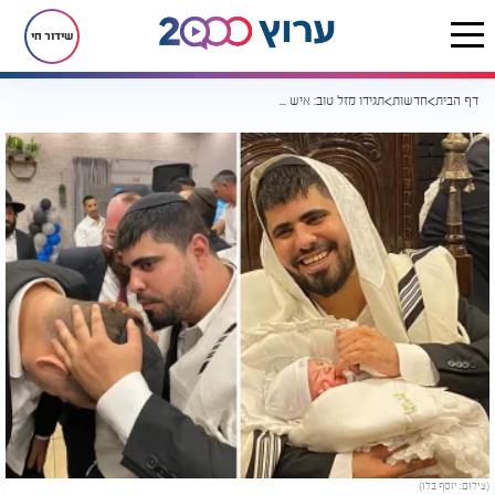
שידור חי
דף הבית
חדשות
תגידו מזל טוב: איש התקשורת ישי דריקס סנדק בברית לבנו בכורו
(צילום: יוסף בלו)