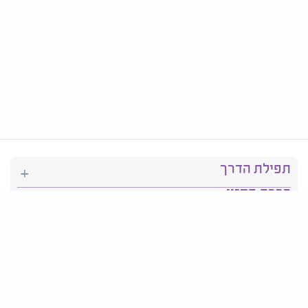
תפילת הדרך
ברכת המזון
יהדות
סידור תפילה
בריאות
חגים ומועדים