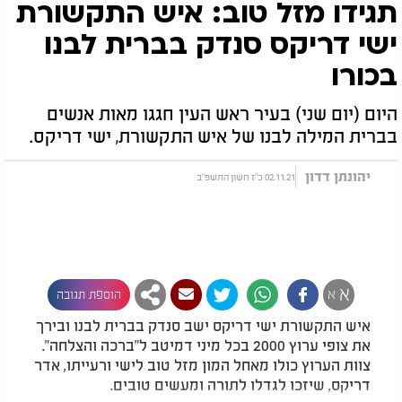
תגידו מזל טוב: איש התקשורת
ישי דריקס סנדק בברית לבנו
בכורו
היום (יום שני) בעיר ראש העין חגגו מאות אנשים
בברית המילה לבנו של איש התקשורת, ישי דריקס.
יהונתן דדון
02.11.21 כ"ז חשון התשפ"ב
א
א
הוספת תגובה
איש התקשורת ישי דריקס ישב סנדק בברית לבנו ובירך
את צופי ערוץ 2000 בכל מיני דמיטב ל"ברכה והצלחה".
צוות הערוץ כולו מאחל המון מזל טוב לישי ורעייתו, אדר
דריקס, שיזכו לגדלו לתורה ומעשים טובים.