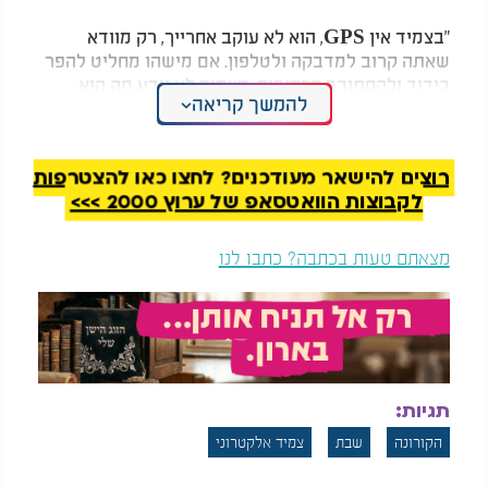
"בצמיד אין GPS, הוא לא עוקב אחרייך, רק מוודא
שאתה קרוב למדבקה ולטלפון. אם מישהו מחליט להפר
בידוד ולהסתובב ברחובות, הצמיד לא יודע מה הוא
להמשך קריאה
עושה ואיפה הוא נמצא. לא נשמר מידע אישי על הבן
אדם".
רוצים להישאר מעודכנים? לחצו כאן להצטרפות
לקבוצות הוואטסאפ של ערוץ 2000 >>>
מצאתם טעות בכתבה? כתבו לנו
תגיות:
הקורונה
שבת
צמיד אלקטרוני