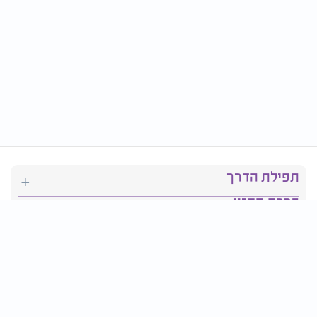
תפילת הדרך
ברכת המזון
יהדות
סידור תפילה
בריאות
חגים ומועדים