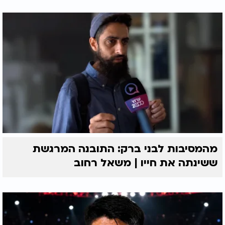
מהמסיבות לבני ברק: התובנה המרגשת
ששינתה את חייו | משאל רחוב