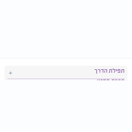
תפילת הדרך
ברכת המזון
יהדות
סידור תפילה
בריאות
חגים ומועדים