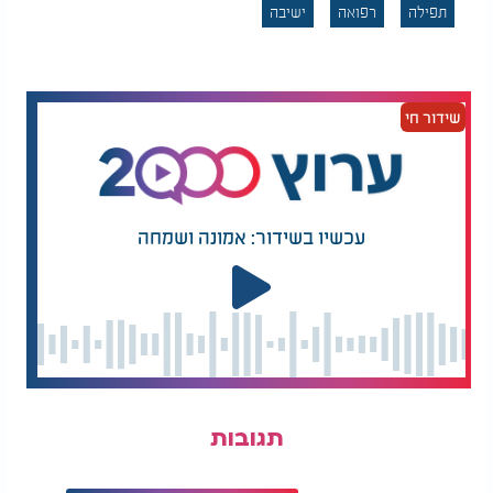
ח וְהוּא, יִפְדֶּה אֶת-יִשְׂרָאֵל-- מִכֹּל, עֲוֺנֹתָיו.
תפילה
רפואה
ישיבה
שידור חי
עכשיו בשידור: אמונה ושמחה
תגובות