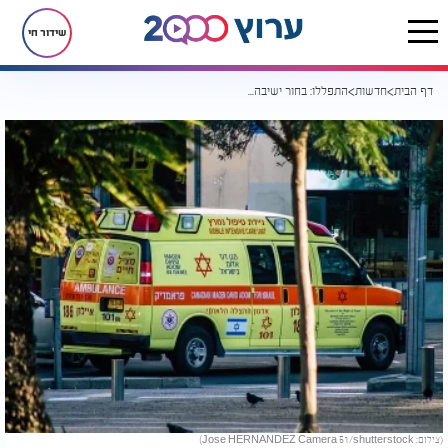
שידור חי
דף הבית
חדשות
התפללו: בחור ישיבה בן 20 התמוטט ופונה במצב קשה לאחר החייאה
(צילום: Jose HERNANDEZ Camera 51/shutterstock)