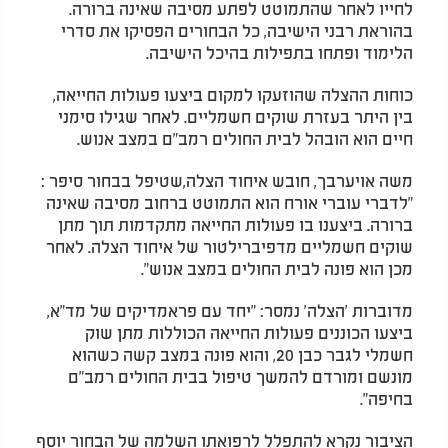
לחייו לאחר שהתמוטט לפתע מסיבה שאינה ברורה.
בהוראת רבני הישיבה, כל הבחורים הפסיקו את סדרי
הלימוד ופתחו בתפילות בהיכל הישיבה.
כוחות ההצלה שהוזעקו למקום ביצעו פעולות החייאה,
בין היתר בעזרת שוקים חשמליים. לאחר שגילו סימני
חיים הוא הובהל לבית החולים רמב"ם במצב אנוש.
משה אויערבך, חובש איחוד הצלה,שטיפל בבחור סיפר :
"לדברי עוברי אורח הוא התמוטט ברחוב מסיבה שאינה
ברורה. ביצענו בו פעולות החייאה מתקדמות תוך מתן
שוקים חשמליים מדפיברילטור של איחוד הצלה. לאחר
מכן הוא פונה לבית החולים במצב אנוש".
מדוברות 'הצלה' נמסר: "יחד עם פראמדיקים של מד"א,
ביצעו הכוננים פעולות החייאה הכוללות מתן שוק
חשמלי לגבר כבן 20, והוא פונה במצב קשה כשהוא
מונשם ומורדם להמשך טיפול בבית החולים רמב"ם
בחיפה".
הציבור נקרא להתפלל לרפואתו השלמה של הבחור יוסף