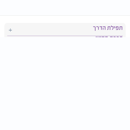
תפילת הדרך
ברכת המזון
יהדות
סידור תפילה
בריאות
חגים ומועדים