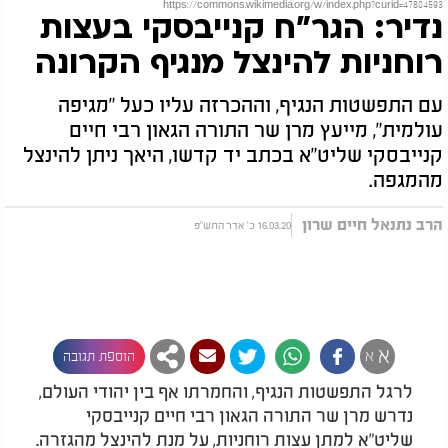
https://commons.wikimedia.org/w/index.php?curid=47804593
נדיר: הגר"ח קנייבסקי בעצות
רוחניות להינצל מנגיף הקרונה
עם התפשטות הנגיף, וההכרזה עליו כעל "מגיפה
עולמית", מייעץ מרן שר התורה הגאון רבי חיים
קנייבסקי שליט"א בכתב יד קדשו, היאך ניתן להינצל
מהמגפה.
הרב נתנאל חיים שרון
16.03.20 כ' אדר התש"פ
א
א
הוספת תגובה
לרגל התפשטות הנגיף, והחמרתו אף בין יהודי העולם,
נדרש מרן שר התורה הגאון רבי חיים קנייבסקי
שליט"א למתן עצות רוחניות, על מנת להינצל מהגזרה.