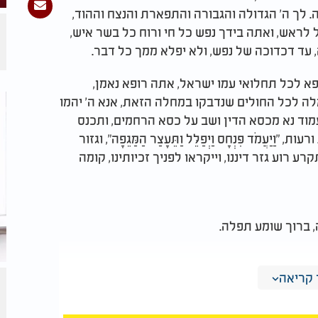
לך ה' הגדולה והגבורה והתפארת והנצח וההוד,
לראש, ואתה בידך נפש כל חי ורוח כל בשר איש,
 עד דכדוכה של נפש, ולא יפלא ממך כל דבר.
פא לכל תחלואי עמו ישראל, אתה רופא נאמן,
ה לכל החולים שנדבקו במחלה הזאת, אנא ה' יהמו
עמוד נא מכסא הדין ושב על כסא הרחמים, ותכנס
ֲמֹד פִּנְחָס וַיְפַלֵּל וַתֵּעָצַר הַמַּגֵּפָה", וגזור
רע רוע גזר דיננו, וייקראו לפניך זכיותינו, קומה
, ברוך שומע תפלה.
קריאה
רַיִם לֹא אָשִֹים עָלֶיךָ כִּי אֲנִי ה' רֹפְאֶךָ", אמן.