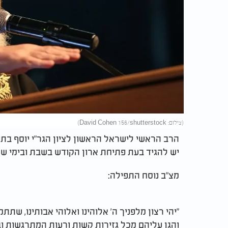
(צילום: David Cohen 156/shutterstock)
הרב הראשי לישראל הראשון לציון הגר"י יוסף בת
יש להגיד בעת פתיחת ארון הקודש בשבת ובימי שנ
מצ"ב נוסח התפילה:
"יהי רצון מלפניך ה' אלוהינו ואלוהי אבותינו, שתת
והגן עליהם מכל גזירות קשות ורעות המתרגשות ובא