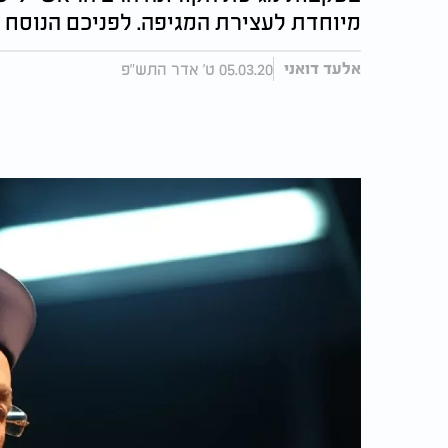
מיוחדת לעצירת המגיפה. לפניכם הנוסח 
05.03.20 ט' אדר התש"פ
אלעד דואני