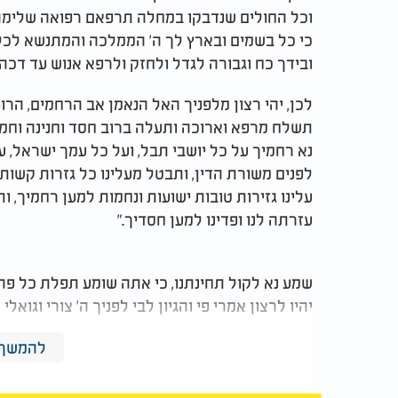
וכל החולים שנדבקו במחלה תרפאם רפואה שלימה. 
כי כל בשמים ובארץ לך ה' הממלכה והמתנשא לכל 
ובידך כח וגבורה לגדל ולחזק ולרפא אנוש עד דכה,
לכן, יהי רצון מלפניך האל הנאמן אב הרחמים, הרו
תשלח מרפא וארוכה ותעלה ברוב חסד וחנינה וחמל
נא רחמיך על כל יושבי תבל, ועל כל עמך ישראל, 
לפנים משורת הדין, ותבטל מעלינו כל גזרות קשות ורעות, "וַיַע
עלינו גזירות טובות ישועות ונחמות למען רחמיך, ותק
עזרתה לנו ופדינו למען חסדיך."
שמע נא לקול תחינתנו, כי אתה שומע תפלת כל פה
יהיו לרצון אמרי פי והגיון לבי לפניך ה' צורי וגואלי
להמשך 
ויתקיים בנו מקרא שכתוב "כָּל הַמַּחֲלָה אֲשֶר שַֹמְתִּי בְמִצְ