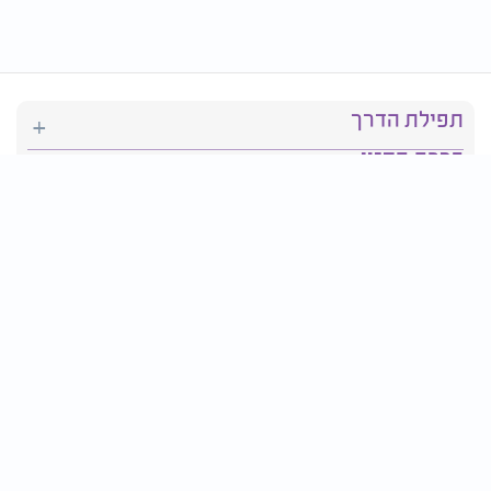
תפילת הדרך
ברכת המזון
יהדות
סידור תפילה
בריאות
חגים ומועדים