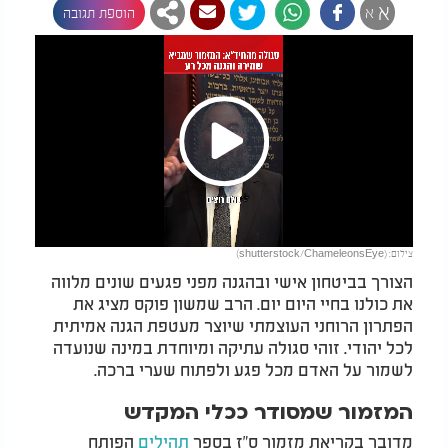
א
א
הוספת תגובה
Play
צילום: (shutterstock/ChameleonsEye)
Video
הצורך בביטחון אישי ובהגנה מפני פגעים שונים מלווה
את כולנו בחיי היום יום. הרב שמשון פוקס מציג את
הפתרון הרוחני העוצמתי שיוצר מעטפת הגנה אמיתית
לכל יהודי. זוהי סגולה עתיקה ומיוחדת במינה שנועדה
לשמור על האדם מכל פגע ולפתוח שערי ברכה.
המזמור שמסודר ככלי המקדש
מדובר בקריאת מזמור ס"ז בספר
תהילים
הפותח