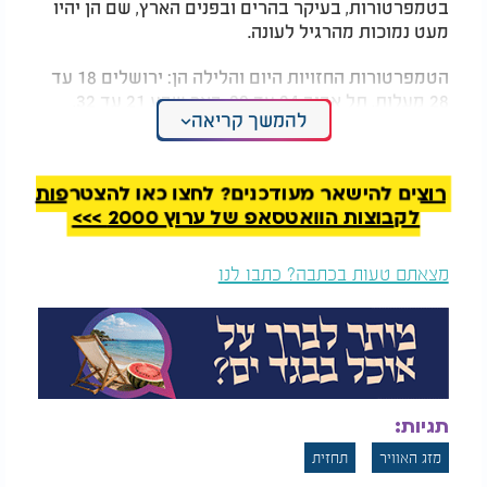
בטמפרטורות, בעיקר בהרים ובפנים הארץ, שם הן יהיו
מעט נמוכות מהרגיל לעונה.
הטמפרטורות החזויות היום והלילה הן: ירושלים 18 עד
28 מעלות, תל אביב 24 עד 30, באר שבע 21 עד 32,
להמשך קריאה
חיפה 23 עד 29, טבריה 22 עד 34, צפת 17 עד 30 ואילת
28 עד 39 מעלות.
רוצים להישאר מעודכנים? לחצו כאן להצטרפות
לקבוצות הוואטסאפ של ערוץ 2000 >>>
מצאתם טעות בכתבה? כתבו לנו
תגיות:
מזג האוויר
תחזית