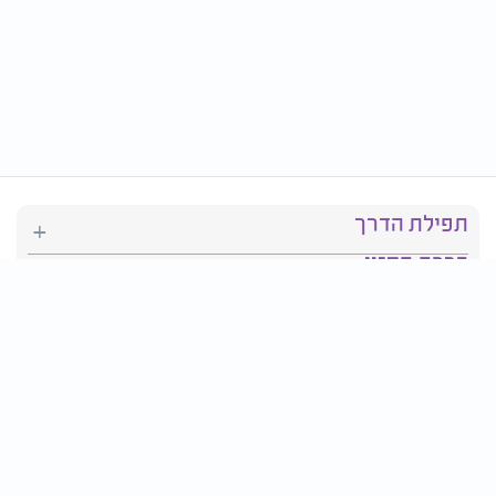
תפילת הדרך
ברכת המזון
יהדות
סידור תפילה
בריאות
חגים ומועדים