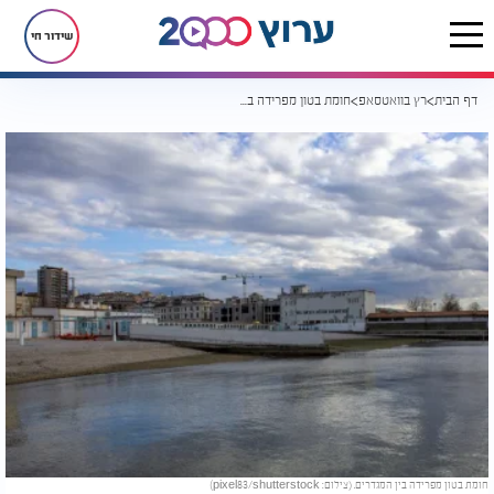
שידור חי
דף הבית
רץ בוואטסאפ
חומת בטון מפרידה בין גברים לנשים: זהו החוף המופרד האחרון באירופה
חומת בטון מפרידה בין המגדרים. (צילום: pixel83/shutterstock)