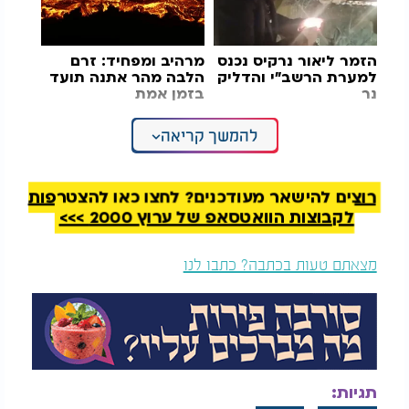
הזמר ליאור נרקיס נכנס
מרהיב ומפחיד: זרם
למערת הרשב"י והדליק
הלבה מהר אתנה תועד
נר
בזמן אמת
להמשך קריאה
תושבים רבים הביעו תמיכה בהמשך קיומה של
המסורת. אחת התושבות כתבה ברשת X: "זה לא מימי
הביניים. זה חלק מההיסטוריה של טריאסטה. אף תושב
טריאסטה לא רוצה להסיר את החומה הזאת."
רוצים להישאר מעודכנים? לחצו כאן להצטרפות
לקבוצות הוואטסאפ של ערוץ 2000 >>>
תושב נוסף כתב: "פדוצ'ין הוא חלק מהמסורת של
טריאסטה. עכשיו הוא גם נפל קורבן לתרבות הביטול."
מצאתם טעות בכתבה? כתבו לנו
בישראל אנחנו מכירים היטב את הוויכוח סביב החופים
הנפרדים, את הסערות הציבוריות שהם מעוררים ואת
מספרם המצומצם. דווקא הכתבה הזו, שמתארת מסורת
מקומית שקיימת כבר יותר ממאה שנה במקום שאין לה
כל בסיס דתי, מעלה שאלה מתבקשת:
תגיות: