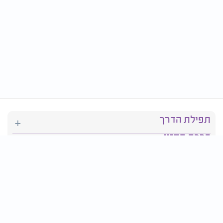
תפילת הדרך
ברכת המזון
יהדות
סידור תפילה
בריאות
חגים ומועדים