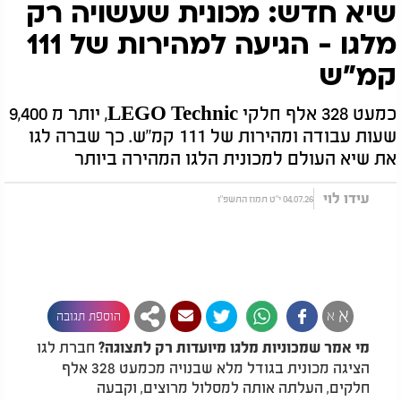
שיא חדש: מכונית שעשויה רק
מלגו - הגיעה למהירות של 111
קמ"ש
כמעט 328 אלף חלקי LEGO Technic, יותר מ 9,400
שעות עבודה ומהירות של 111 קמ"ש. כך שברה לגו
את שיא העולם למכונית הלגו המהירה ביותר
עידו לוי
04.07.26 י"ט תמוז התשפ"ו
א
א
הוספת תגובה
חברת לגו
מי אמר שמכוניות מלגו מיועדות רק לתצוגה?
הציגה מכונית בגודל מלא שבנויה מכמעט 328 אלף
חלקים, העלתה אותה למסלול מרוצים, וקבעה