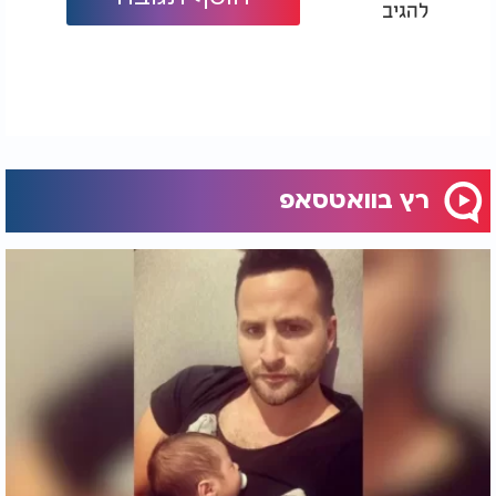
להגיב
רץ בוואטסאפ