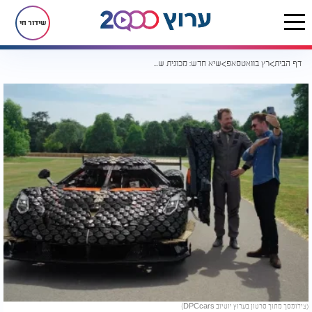
שידור חי
דף הבית
רץ בוואטסאפ
שיא חדש: מכונית שעשויה רק מלגו - הגיעה למהירות של 111 קמ"ש
(צילומסך מתוך סרטון בערוץ יוטיוב DPCcars)