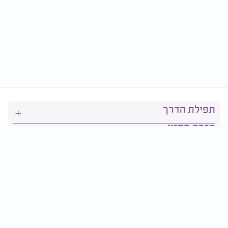
תפילת הדרך
ברכת המזון
יהדות
סידור תפילה
בריאות
חגים ומועדים