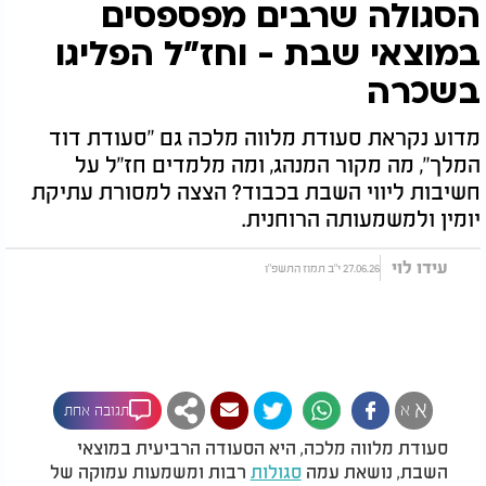
הסגולה שרבים מפספסים
במוצאי שבת - וחז"ל הפליגו
בשכרה
מדוע נקראת סעודת מלווה מלכה גם "סעודת דוד
המלך", מה מקור המנהג, ומה מלמדים חז"ל על
חשיבות ליווי השבת בכבוד? הצצה למסורת עתיקת
יומין ולמשמעותה הרוחנית.
עידו לוי
27.06.26 י"ב תמוז התשפ"ו
א
א
תגובה אחת
סעודת מלווה מלכה, היא הסעודה הרביעית במוצאי
השבת, נושאת עמה
סגולות
רבות ומשמעות עמוקה של