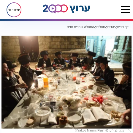
שידור חי
דף הבית
יהדות
סגולות
הסגולה שרבים מפספסים במוצאי שבת - וחז"ל הפליגו בשכרה
מלווה מלכה (צילום: Yaakov Naumi/Flash90)