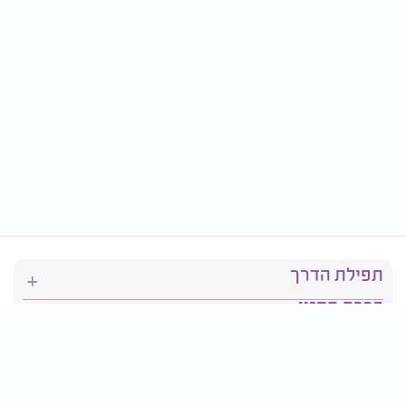
תפילת הדרך
ברכת המזון
יהדות
סידור תפילה
בריאות