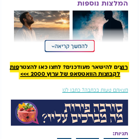
המלצות נוספות
להמשך קריאה
"אין רשות לסיטרא
הסגולה בפרשת אמור
אחרא לגעת בכספו":
שתביא תקווה לזוגות
קבלו סגולה אדירה!
רבים
רוצים להישאר מעודכנים? לחצו כאן להצטרפות
לקבוצות הוואטסאפ של ערוץ 2000 >>>
דוד המלך ביקש לדעת את יום מותו, וגילה מהשמיים כי
ייפטר מן העולם ביום השבת.
מצאתם טעות בכתבה? כתבו לנו
מאחר שמלאך המוות אינו יכול לגעת במי שעוסק
בתורה, נהג דוד ללמוד ברציפות מוחלטת לאורך כל
השבת.
בכל מוצאי שבת, כשהבין שנותר בחיים, היה עורך
סעודת הודיה חגיגית.
תגיות: