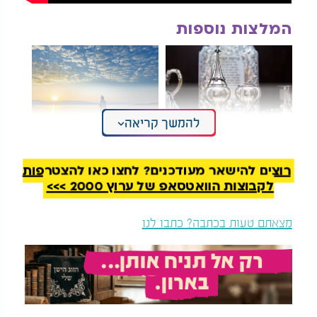
המלצות נוספות
להמשך קריאה
מדוע מסתכלים על
למה אנשים מאבדים
הציפורניים בהבדלה?
תקווה רגע לפני
שהישועה מגיעה? המסר
רוצים להישאר מעודכנים? לחצו כאן להצטרפות
המחזק של חז"ל
לקבוצות הוואטסאפ של ערוץ 2000 >>>
מצאתם טעות בכתבה? כתבו לנו