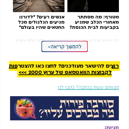
מטורף: מה מסתתר
אנשים רעים? "לדורנו
מאחורי הכלב שמגיע
מגיעים הגלגולים מכל
בקביעות לבית הכנסת?
החטאים שהיו בעולם"
כל ירידה וכל עיכוב אינם חסימה אלא חלק בלתי נפרד
להמשך קריאה
מהמהלך לצורך עלייה.
הרמח"ל מסביר כי בתקופות של חושך ו"קטנות מוחין",
כאשר אדם חווה כיסופים ותשוקה לעלות בתורה
רוצים להישאר מעודכנים? לחצו כאן להצטרפות
וביראת שמים אך נתקל בקשיים ואינו מצליח, האורות
לקבוצות הוואטסאפ של ערוץ 2000 >>>
הנולדים מתוך הצער, החרטה וההתעקשות להתקדם
אינם פחותים מהאורות של תקופת העלייה, ואף עולים
מצאתם טעות בכתבה? כתבו לנו
עליהם.
על כך נאמר: "ויגש משה אל הערפל כי שמה האלוקים" -
דווקא בתוך הערפל וההסתרה הגדולה ביותר מסתתרת
השכינה. וככל שהחשכה עמוקה יותר, כך האור שצפוי
לבקוע ממנה עצום ורב יותר.
תגיות: