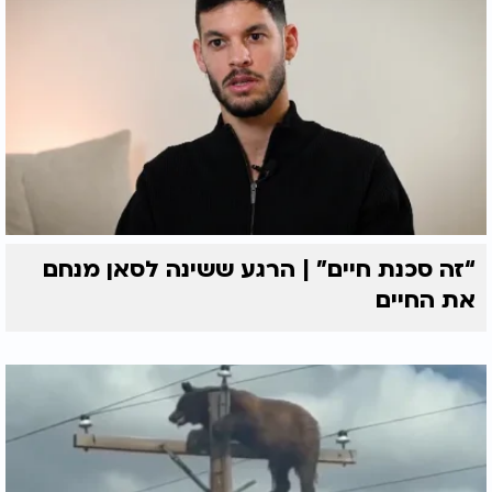
“זה סכנת חיים” | הרגע ששינה לסאן מנחם
את החיים