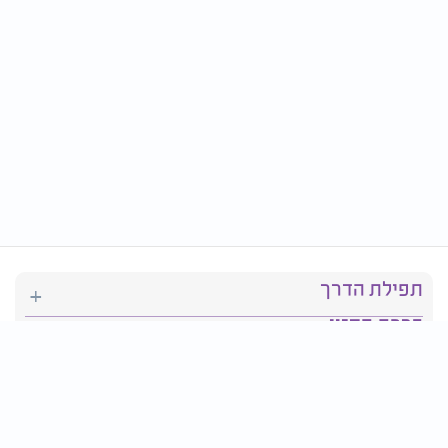
תפילת הדרך
ברכת המזון
יהדות
סידור תפילה
בריאות