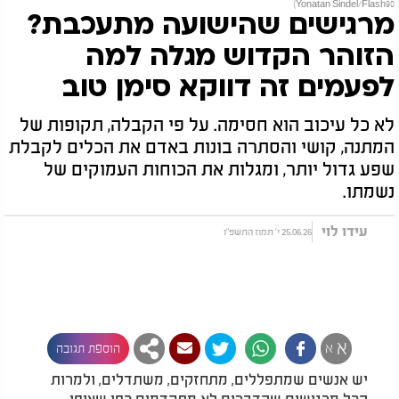
Yonatan Sindel/Flash90)
מרגישים שהישועה מתעכבת?
הזוהר הקדוש מגלה למה
לפעמים זה דווקא סימן טוב
לא כל עיכוב הוא חסימה. על פי הקבלה, תקופות של
המתנה, קושי והסתרה בונות באדם את הכלים לקבלת
שפע גדול יותר, ומגלות את הכוחות העמוקים של
נשמתו.
עידו לוי
25.06.26 י' תמוז התשפ"ו
א
א
הוספת תגובה
יש אנשים שמתפללים, מתחזקים, משתדלים, ולמרות
הכל מרגישים שהדברים לא מתקדמים כפי שציפו.