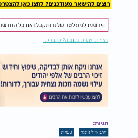
רוצים להישאר מעודכנים? לחצו כאן להצטרפות ל
כל עוד האדם רואה רק את הנזק של ההתנהגות הר
הוא רואה רק את הנזק. אם הוא לא רואה את הרו
ליפול.
הירשמו לניוזלטר שלנו ותקבלו את כל החדשו
לכן השאלה אינה: למה אני עושה טעויות?
מצאתם טעות בכתבה? כתבו לנו
השאלה היא: מה אני מרוויח מהטעות?
האדם נאחז במה שההרגל נותן לו.
וכאשר מוצאים דרך בריאה לקבל את אותו צורך
תגיות:
הרב אייל אונגר
טעויות