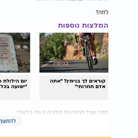
למה?
המלצות נוספות
קוראים לך בנימין? "אתה
יום הילולת 
אדם תחרותי"
"ישועה בכל ע
מפני שכל התנהגות פותרת בעיה כלשהי.
להמשך 
הכעס נותן כוח. הדחיינות נותנת הקלה. העישון
השליטה נותנת ביטחון.