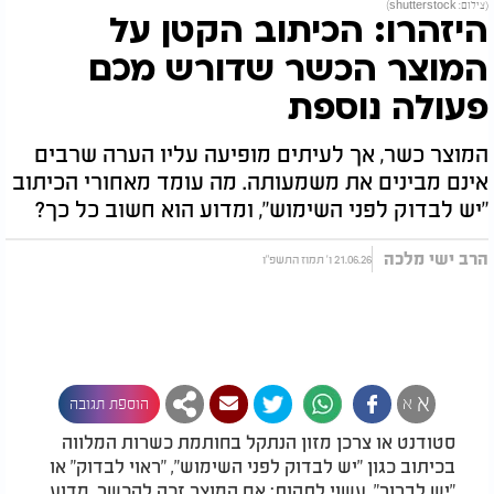
(צילום: shutterstock)
היזהרו: הכיתוב הקטן על
המוצר הכשר שדורש מכם
פעולה נוספת
המוצר כשר, אך לעיתים מופיעה עליו הערה שרבים
אינם מבינים את משמעותה. מה עומד מאחורי הכיתוב
"יש לבדוק לפני השימוש", ומדוע הוא חשוב כל כך?
הרב ישי מלכה
21.06.26 ו' תמוז התשפ"ו
א
א
הוספת תגובה
סטודנט או צרכן מזון הנתקל בחותמת כשרות המלווה
בכיתוב כגון "יש לבדוק לפני השימוש", "ראוי לבדוק" או
"יש לברור", עשוי לתהות: אם המוצר זכה להכשר, מדוע