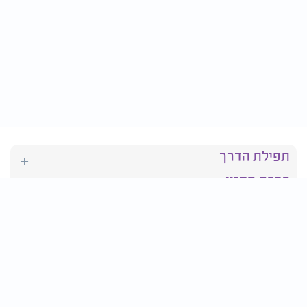
תפילת הדרך
ברכת המזון
יהדות
סידור תפילה
בריאות
חגים ומועדים