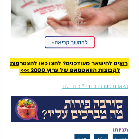
להמשך קריאה
רוצים להישאר מעודכנים? לחצו כאן להצטרפות
לכן, כרובית רגילה אצל ירקן מורשה תימכר ללא ציון
לקבוצות הוואטסאפ של ערוץ 2000 >>>
כשרות ספציפי על החרקים, והפיקוח בה יתמקד אך ורק
בהפרשת תרומות ומעשרות, מתוך הבנה שהקונה מבין
בעצמו את המצב ואת חובת הבדיקה המדוקדקת של
מצאתם טעות בכתבה? כתבו לנו
המוצר שרכש.
המלצות נוספות
תגיות:
כשרות
הלכה
חרקים