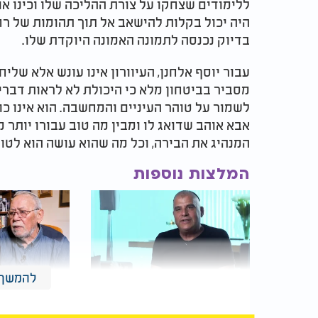
ללימודים שצחקו על צורת ההליכה שלו וכינו אות
היה יכול בקלות להישאב אל תוך תהומות של רח
בדיוק נכנסה לתמונה האמונה היוקדת שלו.
עבור יוסף אלחנן, העיוורון אינו עונש אלא שלי
מסביר בביטחון מלא כי היכולת לא לראות דברי
לשמור על טוהר העיניים והמחשבה. הוא אינו כו
אבא אוהב שדואג לו ומבין מה טוב עבורו יותר 
המנהיג את הבירה, וכל מה שהוא עושה הוא לטוב
המלצות נוספות
להמשך 
"אל תיקח לי את הילד":
"תוך 4
שמעון אילן איבד 8 בני
התחזית המ