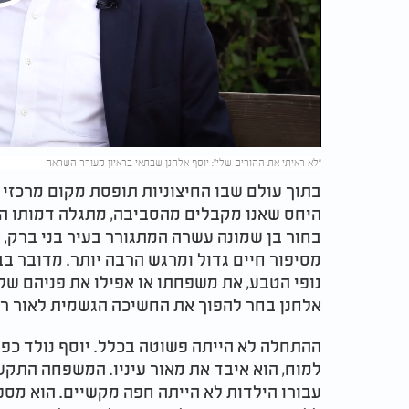
Play
Video
“לא ראיתי את ההורים שלי”: יוסף אלחנן שבתאי בראיון מעורר השראה
בתוך עולם שבו החיצוניות תופסת מקום מרכזי 
היחס שאנו מקבלים מהסביבה, מתגלה דמותו המ
בחור בן שמונה עשרה המתגורר בעיר בני ברק, 
מסיפור חיים גדול ומרגש הרבה יותר. מדובר ב
נופי הטבע, את משפחתו או אפילו את פניהם של 
אלחנן בחר להפוך את החשיכה הגשמית לאור רוח
ההתחלה לא הייתה פשוטה בכלל. יוסף נולד כפג
למוח, הוא איבד את מאור עיניו. המשפחה הת
עבורו הילדות לא הייתה חפה מקשיים. הוא מס