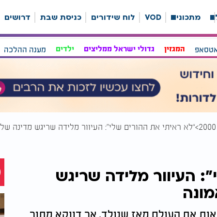
ה
מתכונים
VOD
לוח שידורים
כניסת שבת
דרושים
אטסאפ
המגזין
גדולי ישראל ממליצים
ילדים
מענה ההלכה
“לא ראיתי את ההורים שלי”: העיוור מלידה שריגש מדינה שלמ
”: העיוור מלידה שריגש
מונה
אות את העולם מאז שנולד, אך דווקא מתוך