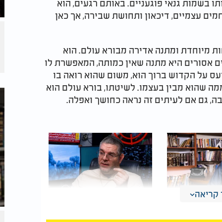
ו בשמות גנאי פוגעניים. באותם רגעים, הוא
מים עצמיים, דיכאון ותחושת שבירה, אך כאן
חות מיוחדת ומתנה אדירה מבורא עולם. הוא
ם אסורים היא מתנה שאין כמותה, המאפשרת לו
עס על הקדוש ברוך הוא, משום שהוא רואה בו
ממה שהוא מבין בעצמו. לשיטתו, בורא עולם הוא
ה, גם אם לעיתים זה נראה כחושך ואפלה.
קריאה
2 שעות זה יקרה?"
"השבעה באוקטובר הבא
טלטלת של
הוא רק עניין של זמן":