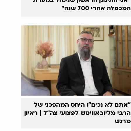
"אני התינוק הראשון שנימול במערת
המכפלה אחרי 700 שנה"
"אתם לא נכים": היחס המהפכני של
הרבי מליובאוויטש לפצועי צה"ל | ראיון
מרגש