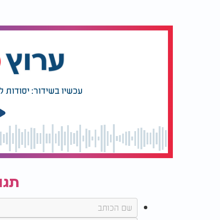
העיוורון כפה על יוסף לפתח חושים וערכים אחרי
המשמעות של חולצה לבנה, אך הוא יודע היטב מהו
להתרשם מהחיצוניות, הוא צולל ישר אל תוך הנ
את דברי המשנה בפרקי אבות "איזהו עשיר השמ
תיבות של עיניים, שיניים, ידיים ורגליים. למר
עכשיו בשידור: יסודות 
בזכות העיניים הרוחניות שקיבל, המאפשרות לו 
סדר היום של יוסף עמוס ומלא בעשייה. הוא לו
מרצו בלימודים ובמבחני הבגרות. הוא שואף לע
מאנשים ברחוב כשצריך לחצות כביש, למרות של
הגדול הוא להשתלב בעולם הרדיו, מקום בו קולו 
למגבלתו הפיזית. הוא גם חושב על העתיד ועל ה
שאותה ישא תבחר בזכות מידותיה ואופייה ולא ב
תגו
המסר המרכזי שיוסף אלחנן שואף להפיץ בעולם 
להעריך את מה שיש לנו ולא להתמקד בחסר. הי