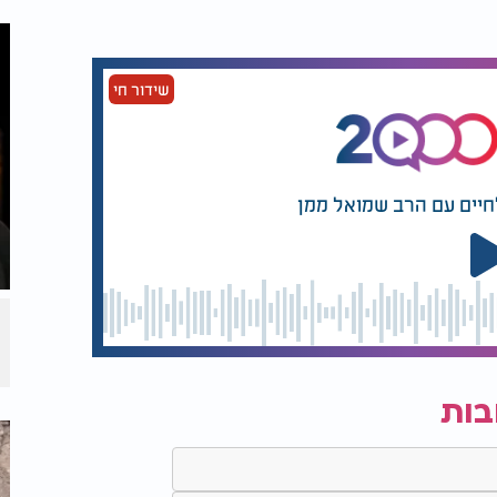
ם לגמרי. הוא אינו יודע מהו צבע או מה
שידור חי
 אופי של אדם. מכיוון שהוא אינו יכול
שמה והאישיות של מי שעומד מולו. הוא מאמץ
ח בחלקו", ומפרש את המילה עשיר כראשי
ות שחסרות לו העיניים הגשמיות, הוא מרגיש עשיר
לחיים עם הרב שמואל ממן
לפרגן לזולת ולהיות אופטימי תמיד.
מד בישיבה תיכונית בקרית הרצוג ומשקיע את
צמאות מרבית, אך אינו מתבייש לבקש עזרה
עיתים הוא נתקל בהתעלמות כואבת. חלומו
ואישיותו יוכלו לבוא לידי ביטוי ללא קשר
קמת בית יהודי, תוך שהוא מדגיש כי האישה
זכות מראה החיצוני.
בות
הוא השמחה והכרת הטוב. הוא קורא לכולנו
דיעה שיש לו שליחות בעולם להפיץ אמונה