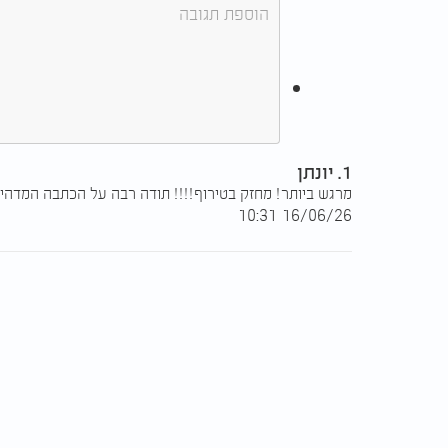
ותקווה היא זו שנותנת לו את הכוח לקום בכל ב
כשאנחנו לא רואים את כל התמונה המלאה, עלינ
בדרך הנכונה ביותר עבורנו. יוסף אלחנן שבתאי
נעשית עם העיניים, אלא עם הלב והנשמה.
1. יונתן
מרגש ביותר! מחזק בטירוף!!!! תודה רבה על הכתבה המדהי
16/06/26 10:31