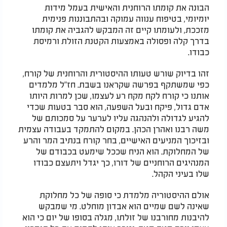
הבונה את קומתו הרוחנית והאישית בעמל מידות
יומיומי, בטיפוח ענווה עמוקה ובהתבוננות פנימית
מזככת, ולעומתו קיים זה המבקש להגביה את קומתו
בדרך קלה ופסולה באמצעות הקטנת הזולת ורמיסת
כבודו.
זהו בדיוק שורש טעותו ההיסטורית והרוחנית של קורח,
כפי שמשתקף בפרשה שקראנו בשבת. חז"ל מלמדים
אותנו כי קורח לקח מקח רע לעצמו, שכן למרות היותו
אדם גדול, פיקח ובעל השפעה, הוא סבר בטעות שכדי
להגיע לגדולה ולהנהגה עליו לערער על סמכותם של
משה רבנו ואהרן הכהן. במקום להתמקד בעבודה עצמית
ובזיכוך המניעים האישיים, בחר קורח בנתיב המר והרע
של המחלוקת. הוא הניח שככל שימעט בכבודם של
המנהיגים הרוחניים של דורו, כך יגדל ויתעצם כבודו
שלו בעיני הקהל.
אולם ההיסטוריה מלמדת כי סופה של כל מחלוקת
שאינה לשם שמיים הוא אבדון מוחלט. מי שמבקש
להיבנות מחורבנו של זולתו, מגלה בסופו של יום כי הוא