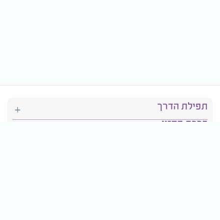
תפילת הדרך
ברכת המזון
יהדות
סידור תפילה
בריאות
חגים ומועדים