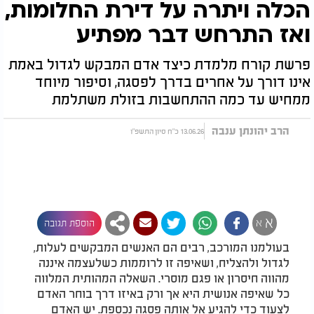
הכלה ויתרה על דירת החלומות,
ואז התרחש דבר מפתיע
פרשת קורח מלמדת כיצד אדם המבקש לגדול באמת
אינו דורך על אחרים בדרך לפסגה, וסיפור מיוחד
ממחיש עד כמה ההתחשבות בזולת משתלמת
הרב יהונתן ענבה
13.06.26 כ"ח סיון התשפ"ו
א
א
הוספת תגובה
בעולמנו המורכב, רבים הם האנשים המבקשים לעלות,
לגדול ולהצליח, ושאיפה זו לרוממות כשלעצמה איננה
מהווה חיסרון או פגם מוסרי. השאלה המהותית המלווה
כל שאיפה אנושית היא אך ורק באיזו דרך בוחר האדם
לצעוד כדי להגיע אל אותה פסגה נכספת. יש האדם