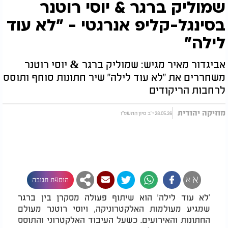
שמוליק ברגר & יוסי רוטנר
בסינגל-קליפ אנרגטי - "לא עוד
לילה"
אביגדור מאיר מגיש: שמוליק ברגר & יוסי רוטנר
משחררים את "לא עוד לילה" שיר חתונות סוחף ותוסס
לרחבות הריקודים
מוזיקה יהודית
28.05.26 י"ב סיון התשפ"ו
א
א
הוספת תגובה
'לא עוד לילה' הוא שיתוף פעולה מסקרן בין ברגר
שמגיע מעולמות האלקטרוניקה, ויוסי רוטנר מעולם
החתונות והאירועים. כשעל העיבוד האלקטרוני והתוסס