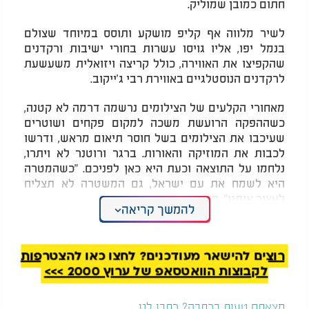
חתום כמובן שמוליק.
לשיר מלווה אף קליפ מושקע ותוסס במיוחד שצולם
בנמל יפו, אליו גויסו עשרות בחורי ישיבות ורקדנים
שהקפיצו את האווירה, כולל קריצה ויזואלית משעשעת
לרקדנים הנוסטלגיים באווירת רבי ג'ייקוב.
מאחורי הקלעים של הצילומים נרשמה דרמה לא קטנה,
כשההפקה הרועשת משכה למקום פקחים ושוטרים
שעיכבו את הצילומים בשל חוסר תיאום מראש, ודרשו
לכבות את המוזיקה והאורות. ברגר ורוטנר לא ויתרו,
נלחמו על התוצאה וכעת היא כאן לפניכם. "כשהמטרה
היא לשמח את עם ישראל, גם המשטרה לא תצליח
לעצור אותנו", מסכמים השניים.
להמשך קריאה
שמוליק ברגר ויוסי רוטנר - "לא עוד לילה"
רוצים להישאר מעודכנים? לחצו כאן להצטרפות
לקבוצות הוואטסאפ של ערוץ 2000 >>>
מצאתם טעות בכתבה? כתבו לנו