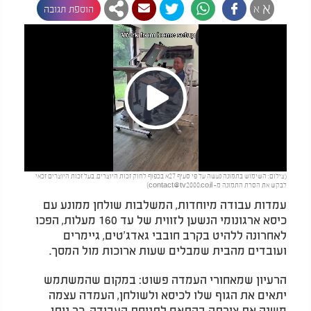
א
א
הוספת תגובה
Play
(צילום: השימוש בתמונה נעשה על פי סעיף 27א בכפוף לחוק זכות היוצרים. בעל זכות היוצרים זכאי
Video
לבקש את הסרת התמונה מ-
contact@tv2000.co.il
)
עמדות עבודה מיוחדות, המשלבות שולחן ממונע עם
כיסא ארגונומי הנשען לזווית של עד 160 מעלות, הפכו
לאחרונה ללהיט בקרב חובבי גאדג'טים, גיימרים
ועובדים מהבית שמבלים שעות ארוכות מול המסך.
הרעיון שמאחורי העמדה פשוט: במקום שהמשתמש
יתאים את הגוף שלו לכיסא ולשולחן, העמדה עצמה
משנה את צורתה בהתאם לתנוחת העבודה. כך ניתן