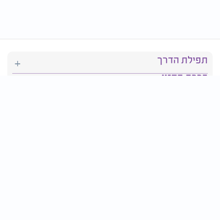
תפילת הדרך
ברכת המזון
יהדות
סידור תפילה
בריאות
חגים ומועדים