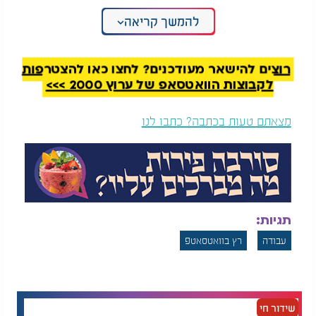
להמשך קריאה
הכיסא של ה-Welax S9, שכבר זכה לכינוי המנומנם
"תחנת עבודה ממונעת", מבוסס על סנכרון בין הכיסא
לשולחן. חלק מהמערכות כוללות תמיכה לגב התחתון,
משענות מתכווננות והדום רגליים מובנה. השילוב הזה
רוצים להישאר מעודכנים? לחצו כאן להצטרפות
נועד להפחית עומס מהצוואר ומהגב במהלך יום עבודה
לקבוצות הוואטסאפ של ערוץ 2000 >>>
ארוך.
מצאתם טעות בכתבה? כתבו לנו
עם זאת, לצד ההתלהבות סביב הפיתוח החדש, לא כולם
בטוחים שמדובר במהפכה אמיתית בעולם העבודה
המשרדית. מומחי ארגונומיה מזכירים כי גם הכיסא
המתקדם ביותר אינו תחליף לתנועה, לשינוי תנוחה
ולהפסקות יזומות במהלך היום. לדבריהם, עבודה
ממושכת מול מחשב במצב של שכיבה אינה בהכרח
תגיות:
הפתרון האולטימטיבי לבעיות יציבה.
עבודה
רץ בוואטסאטפ
כך או כך, נראה שהרעיון כבר הצליח לעורר סקרנות
רבה. בין אם מדובר בגימיק ויראלי ובין אם ברמז לעתיד
העבודה מהבית, יותר ויותר אנשים בוחנים אפשרות
לעבוד לא רק בישיבה או בעמידה, אלא כמעט מתוך
שידור חי
תנוחת מנוחה.