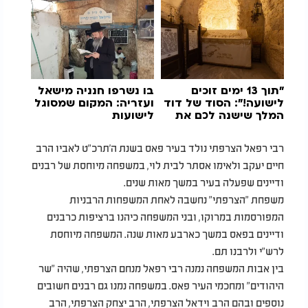
"תוך 13 ימים זוכים
בו נשרפו חנניה מישאל
לישועה!": הסוד של דוד
ועזריה: המקום שמסוגל
המלך שישנה לכם את
לישועות
החיים
רבי רפאל הצרפתי נולד בעיר פאס בשנת ה'תרכ"ט לאביו הרב
חיים יעקב ולאימו אסתר לבית לוי, במשפחה מיוחסת של רבנים
ודיינים שפעלה בעיר במשך מאות שנים.
משפחת "הצרפתי" נחשבה לאחת המשפחות הרבניות
המפורסמות במרוקו, ובני המשפחה כיהנו ברציפות כרבנים
ודיינים בפאס במשך כארבע מאות שנה. המשפחה מיוחסת
לרש"י ולרבנו תם.
בין אבות המשפחה נמנה רבי רפאל מנחם הצרפתי, שהיה "שר
היהודים" ומחכמי העיר פאס. במשפחה נמנו גם רבנים חשובים
נוספים ובהם הרב וידאל הצרפתי, הרב יצחק הצרפתי, הרב