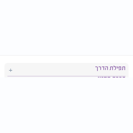
תפילת הדרך
ברכת המזון
יהדות
סידור תפילה
בריאות
חגים ומועדים