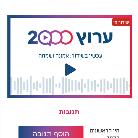
לקצבים מחללי שבת, ופסקו קיבל את הסכמת בית הדין הגבוה
ברבאט.
רבי רפאל התנגד גם לניסיון לבטל את חזרת הש"ץ בעקבות
שידור חי
עמדתו ההלכתית של הרב יוסף משאש. למרות המחלוקות
ההלכתיות החריפות ביניהם, היחסים האישיים בין השניים נותרו
בידידות. דמותו של רבי רפאל הצרפתי נחרתה כאחד מרבני
מרוקו הבולטים שפעלו לשמירת המסורת וההלכה בתקופה של
עכשיו בשידור: אמונה ושמחה
שינויים גדולים בקהילות היהודיות. רבי רפאל נפטר בחודש אייר
בשנת ה'תשט"ז.
תגובות
היו הראשונים
הוסף תגובה
להגיב