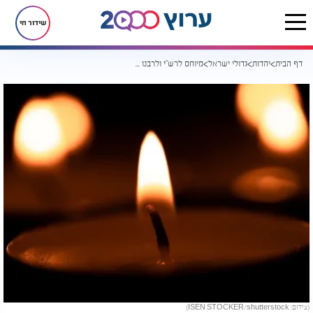
שידור חי
דף הבית
יהדות
גדולי ישראל
מיוחס לרש"י ולרבנו תם: 9 עובדות על רבי רפאל צרפתי
(צילום: ISEN STOCKER/shutterstock)